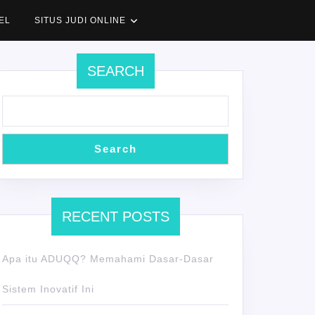
EL
SITUS JUDI ONLINE
SEARCH
Search
RECENT POSTS
Apa itu ADUQQ? Memahami Dasar-Dasar
Sistem Inovatif Ini