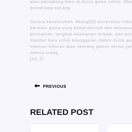
atau pendatang baru di dunia game online, Ab
bersenang-senang.
Secara keseluruhan, AbangQQ merevolusi indu
bermain game yang komprehensif dan menyena
permainan, langkah keamanan terbaik, dan a
standar baru untuk keunggulan dalam dunia g
mencari hiburan atau seorang gamer serius ya
semua orang.
[ad_2]
POST
NAVIGATION
PREVIOUS
Previous
post:
RELATED POST