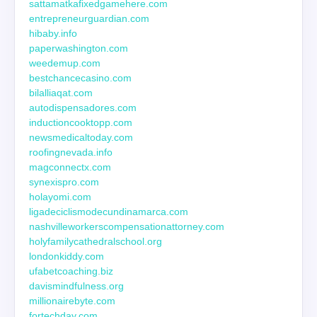
sattamatkafixedgamehere.com
entrepreneurguardian.com
hibaby.info
paperwashington.com
weedemup.com
bestchancecasino.com
bilalliaqat.com
autodispensadores.com
inductioncooktopp.com
newsmedicaltoday.com
roofingnevada.info
magconnectx.com
synexispro.com
holayomi.com
ligadeciclismodecundinamarca.com
nashvilleworkerscompensationattorney.com
holyfamilycathedralschool.org
londonkiddy.com
ufabetcoaching.biz
davismindfulness.org
millionairebyte.com
fortechday.com