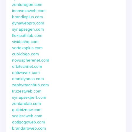
zenturogen.com
innovexaweb.com
brandioplus.com
dynawebpro.com
synapsegen.com
flexipathlab.com
vividushq.com
vortexaplus.com
cubixiogo.com
novuspherenet.com
orbitechnet.com
optiwavex.com
omnidynoco.com
zephyrtechhub.com
truzestweb.com
synapsexpert.com
zentarolab.com
quikbiznow.com
xceleroweb.com
optigogoweb.com
brandaroweb.com