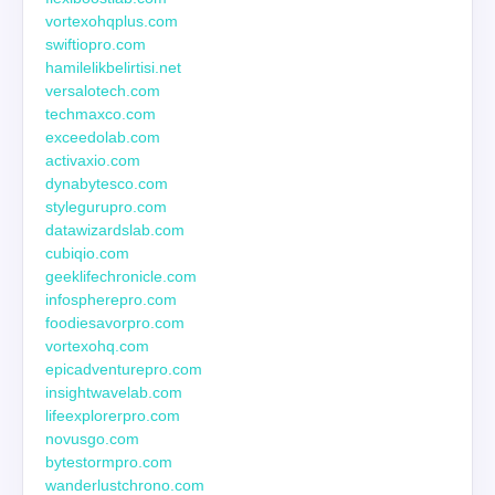
vortexohqplus.com
swiftiopro.com
hamilelikbelirtisi.net
versalotech.com
techmaxco.com
exceedolab.com
activaxio.com
dynabytesco.com
stylegurupro.com
datawizardslab.com
cubiqio.com
geeklifechronicle.com
infospherepro.com
foodiesavorpro.com
vortexohq.com
epicadventurepro.com
insightwavelab.com
lifeexplorerpro.com
novusgo.com
bytestormpro.com
wanderlustchrono.com