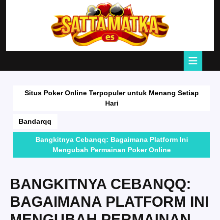
Skip
to
content
Open
Butto
Situs Poker Online Terpopuler untuk Menang Setiap
Hari
Bandarqq
Bangkitnya Cebanqq: Bagaimana Platform Ini
Mengubah Permainan Poker Online
BANGKITNYA CEBANQQ:
BAGAIMANA PLATFORM INI
MENGUBAH PERMAINAN