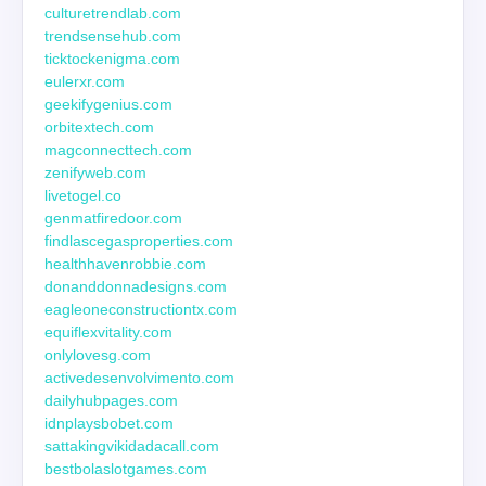
culturetrendlab.com
trendsensehub.com
ticktockenigma.com
eulerxr.com
geekifygenius.com
orbitextech.com
magconnecttech.com
zenifyweb.com
livetogel.co
genmatfiredoor.com
findlascegasproperties.com
healthhavenrobbie.com
donanddonnadesigns.com
eagleoneconstructiontx.com
equiflexvitality.com
onlylovesg.com
activedesenvolvimento.com
dailyhubpages.com
idnplaysbobet.com
sattakingvikidadacall.com
bestbolaslotgames.com