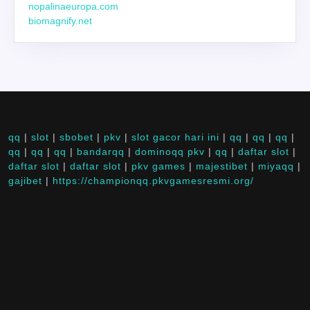
nopalinaeuropa.com
biomagnify.net
qq
|
slot
|
sbobet
|
pkv
|
slot gacor hari ini
|
qq
|
qq
|
qq
|
qq
|
qq
|
qq
|
bandarqq
|
dominoqq pkv
|
qq
|
daftar slot
|
daftar slot
|
daftar slot
|
pkv games
|
majestibet
|
miyaqq
|
gajibet
|
https://championqq.pkvgamesresmi.org/