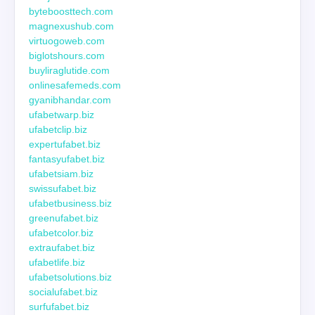
byteboosttech.com
magnexushub.com
virtuogoweb.com
biglotshours.com
buyliraglutide.com
onlinesafemeds.com
gyanibhandar.com
ufabetwarp.biz
ufabetclip.biz
expertufabet.biz
fantasyufabet.biz
ufabetsiam.biz
swissufabet.biz
ufabetbusiness.biz
greenufabet.biz
ufabetcolor.biz
extraufabet.biz
ufabetlife.biz
ufabetsolutions.biz
socialufabet.biz
surfufabet.biz