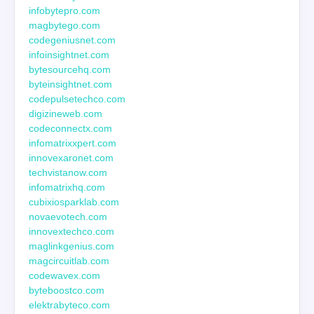
infobytepro.com
magbytego.com
codegeniusnet.com
infoinsightnet.com
bytesourcehq.com
byteinsightnet.com
codepulsetechco.com
digizineweb.com
codeconnectx.com
infomatrixxpert.com
innovexaronet.com
techvistanow.com
infomatrixhq.com
cubixiosparklab.com
novaevotech.com
innovextechco.com
maglinkgenius.com
magcircuitlab.com
codewavex.com
byteboostco.com
elektrabyteco.com