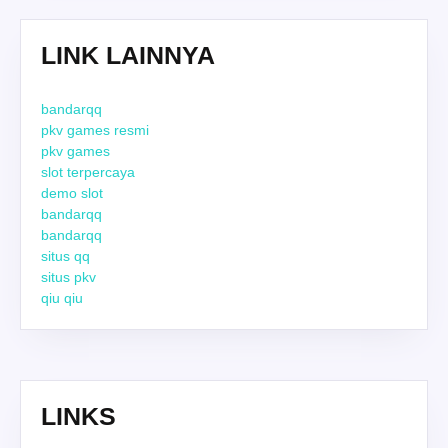
LINK LAINNYA
bandarqq
pkv games resmi
pkv games
slot terpercaya
demo slot
bandarqq
bandarqq
situs qq
situs pkv
qiu qiu
LINKS