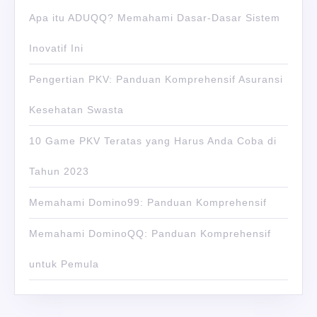
Apa itu ADUQQ? Memahami Dasar-Dasar Sistem
Inovatif Ini
Pengertian PKV: Panduan Komprehensif Asuransi
Kesehatan Swasta
10 Game PKV Teratas yang Harus Anda Coba di
Tahun 2023
Memahami Domino99: Panduan Komprehensif
Memahami DominoQQ: Panduan Komprehensif
untuk Pemula