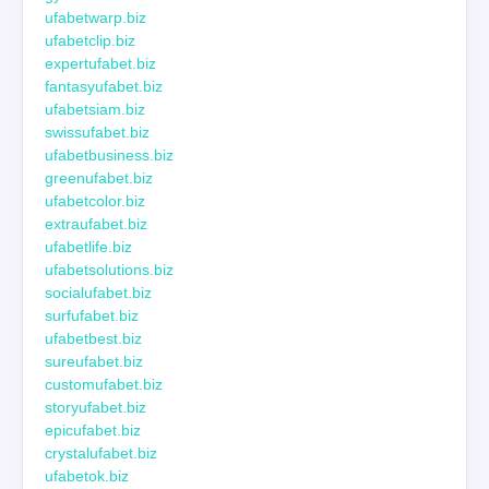
ufabetwarp.biz
ufabetclip.biz
expertufabet.biz
fantasyufabet.biz
ufabetsiam.biz
swissufabet.biz
ufabetbusiness.biz
greenufabet.biz
ufabetcolor.biz
extraufabet.biz
ufabetlife.biz
ufabetsolutions.biz
socialufabet.biz
surfufabet.biz
ufabetbest.biz
sureufabet.biz
customufabet.biz
storyufabet.biz
epicufabet.biz
crystalufabet.biz
ufabetok.biz