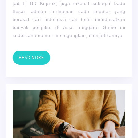
[ad_1] BD Koprok, juga dikenal sebagai Dadu
PENGALAMAN
MENDEBARKAN
Besar, adalah permainan dadu populer yang
MELEMPAR
berasal dari Indonesia dan telah mendapatkan
DADU
banyak pengikut di Asia Tenggara. Game ini
DAN
sederhana namun menegangkan, menjadikannya
MENANG
BESAR
READ
READ MORE
MORE