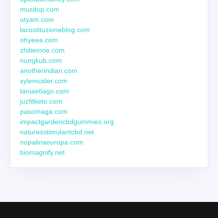
musitop.com
utyam.com
lacostituzioneblog.com
ohyeea.com
zhitiemoe.com
nungkub.com
anotherindian.com
xylemcider.com
taniaetiago.com
juzfitketo.com
pasomaga.com
impactgardencbdgummies.org
naturesstimulantcbd.net
nopalinaeuropa.com
biomagnify.net