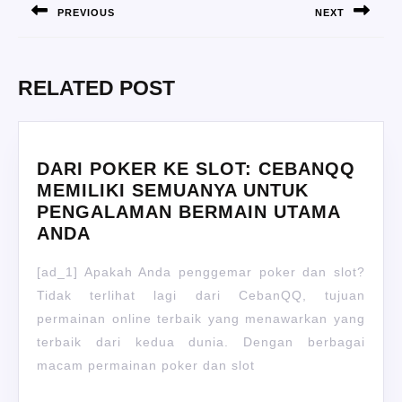
PREVIOUS
NEXT
Previous
Next
post:
post:
RELATED POST
DARI POKER KE SLOT: CEBANQQ
MEMILIKI SEMUANYA UNTUK
PENGALAMAN BERMAIN UTAMA
DARI
ANDA
POKER
[ad_1] Apakah Anda penggemar poker dan slot?
KE
SLOT:
Tidak terlihat lagi dari CebanQQ, tujuan
CEBANQQ
permainan online terbaik yang menawarkan yang
MEMILIKI
terbaik dari kedua dunia. Dengan berbagai
SEMUANYA
macam permainan poker dan slot
UNTUK