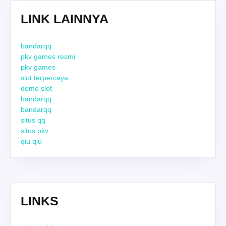
LINK LAINNYA
bandarqq
pkv games resmi
pkv games
slot terpercaya
demo slot
bandarqq
bandarqq
situs qq
situs pkv
qiu qiu
LINKS