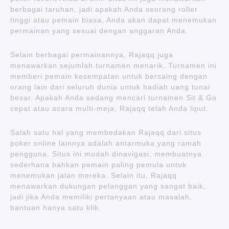
berbagai taruhan, jadi apakah Anda seorang roller
tinggi atau pemain biasa, Anda akan dapat menemukan
permainan yang sesuai dengan anggaran Anda.
Selain berbagai permainannya, Rajaqq juga
menawarkan sejumlah turnamen menarik. Turnamen ini
memberi pemain kesempatan untuk bersaing dengan
orang lain dari seluruh dunia untuk hadiah uang tunai
besar. Apakah Anda sedang mencari turnamen Sit & Go
cepat atau acara multi-meja, Rajaqq telah Anda liput.
Salah satu hal yang membedakan Rajaqq dari situs
poker online lainnya adalah antarmuka yang ramah
pengguna. Situs ini mudah dinavigasi, membuatnya
sederhana bahkan pemain paling pemula untuk
menemukan jalan mereka. Selain itu, Rajaqq
menawarkan dukungan pelanggan yang sangat baik,
jadi jika Anda memiliki pertanyaan atau masalah,
bantuan hanya satu klik.