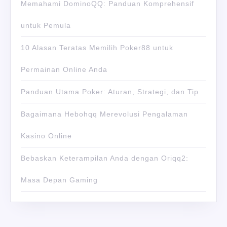
Memahami DominoQQ: Panduan Komprehensif
untuk Pemula
10 Alasan Teratas Memilih Poker88 untuk
Permainan Online Anda
Panduan Utama Poker: Aturan, Strategi, dan Tip
Bagaimana Hebohqq Merevolusi Pengalaman
Kasino Online
Bebaskan Keterampilan Anda dengan Oriqq2:
Masa Depan Gaming