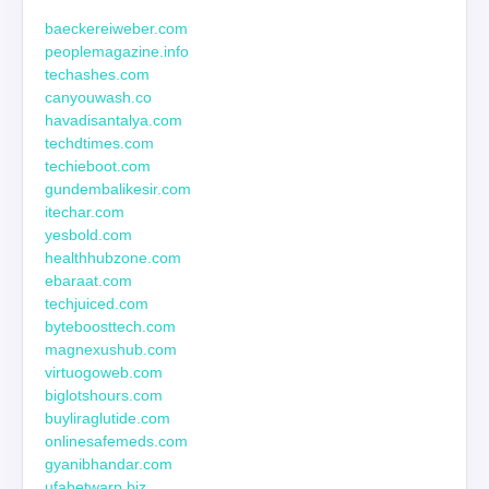
baeckereiweber.com
peoplemagazine.info
techashes.com
canyouwash.co
havadisantalya.com
techdtimes.com
techieboot.com
gundembalikesir.com
itechar.com
yesbold.com
healthhubzone.com
ebaraat.com
techjuiced.com
byteboosttech.com
magnexushub.com
virtuogoweb.com
biglotshours.com
buyliraglutide.com
onlinesafemeds.com
gyanibhandar.com
ufabetwarp.biz