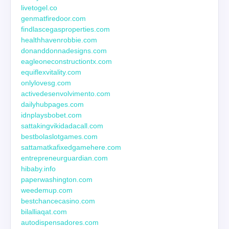
livetogel.co
genmatfiredoor.com
findlascegasproperties.com
healthhavenrobbie.com
donanddonnadesigns.com
eagleoneconstructiontx.com
equiflexvitality.com
onlylovesg.com
activedesenvolvimento.com
dailyhubpages.com
idnplaysbobet.com
sattakingvikidadacall.com
bestbolaslotgames.com
sattamatkafixedgamehere.com
entrepreneurguardian.com
hibaby.info
paperwashington.com
weedemup.com
bestchancecasino.com
bilalliaqat.com
autodispensadores.com