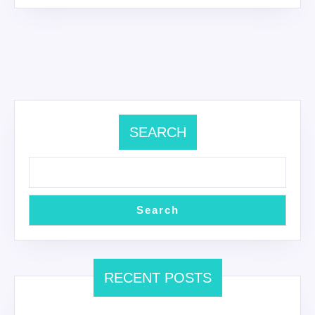
SEARCH
Search
RECENT POSTS