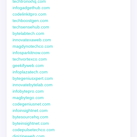
techtronixhq.com
infogadgethub.com
codelinkitpro.com
techboostgen.com
techsensehub.com
bytelabtech.com
innovatexaweb.com
magdynotechco.com
infosparkitnow.com
techvortexco.com
geekifyweb.com
infoplazatech.com
bytegeniusxpert.com
innovatebytelab.com
infobytepro.com
magbytego.com
codegeniusnet.com
infoinsightnet.com
bytesourcehq.com
byteinsightnet.com
codepulsetechco.com
digizineweb.com