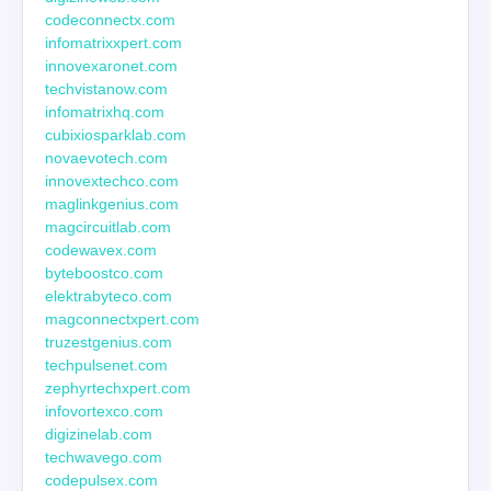
codeconnectx.com
infomatrixxpert.com
innovexaronet.com
techvistanow.com
infomatrixhq.com
cubixiosparklab.com
novaevotech.com
innovextechco.com
maglinkgenius.com
magcircuitlab.com
codewavex.com
byteboostco.com
elektrabyteco.com
magconnectxpert.com
truzestgenius.com
techpulsenet.com
zephyrtechxpert.com
infovortexco.com
digizinelab.com
techwavego.com
codepulsex.com