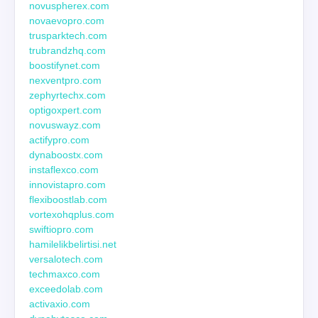
novuspherex.com
novaevopro.com
trusparktech.com
trubrandzhq.com
boostifynet.com
nexventpro.com
zephyrtechx.com
optigoxpert.com
novuswayz.com
actifypro.com
dynaboostx.com
instaflexco.com
innovistapro.com
flexiboostlab.com
vortexohqplus.com
swiftiopro.com
hamilelikbelirtisi.net
versalotech.com
techmaxco.com
exceedolab.com
activaxio.com