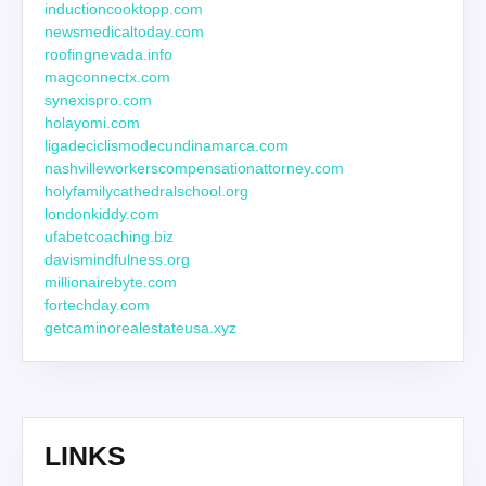
inductioncooktopp.com
newsmedicaltoday.com
roofingnevada.info
magconnectx.com
synexispro.com
holayomi.com
ligadeciclismodecundinamarca.com
nashvilleworkerscompensationattorney.com
holyfamilycathedralschool.org
londonkiddy.com
ufabetcoaching.biz
davismindfulness.org
millionairebyte.com
fortechday.com
getcaminorealestateusa.xyz
LINKS