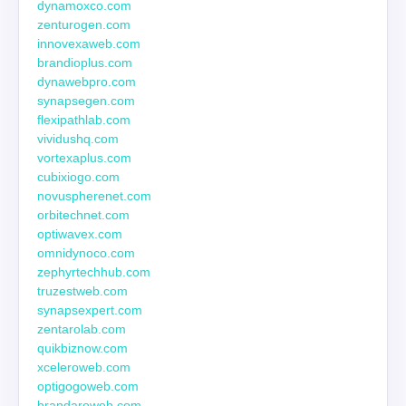
dynamoxco.com
zenturogen.com
innovexaweb.com
brandioplus.com
dynawebpro.com
synapsegen.com
flexipathlab.com
vividushq.com
vortexaplus.com
cubixiogo.com
novuspherenet.com
orbitechnet.com
optiwavex.com
omnidynoco.com
zephyrtechhub.com
truzestweb.com
synapsexpert.com
zentarolab.com
quikbiznow.com
xceleroweb.com
optigogoweb.com
brandaroweb.com