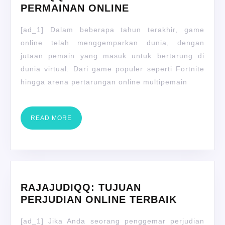
MENJELAJAHI
PERMAINAN ONLINE
BANGKITNYA
[ad_1] Dalam beberapa tahun terakhir, game
PINOQQ:
TREN
online telah menggemparkan dunia, dengan
TERBARU
jutaan pemain yang masuk untuk bertarung di
PERMAINAN
dunia virtual. Dari game populer seperti Fortnite
ONLINE
hingga arena pertarungan online multipemain
READ
READ MORE
MORE
RAJAJUDIQQ: TUJUAN
RAJAJUD
PERJUDIAN ONLINE TERBAIK
TUJUAN
[ad_1] Jika Anda seorang penggemar perjudian
PERJUDI