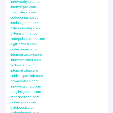
innovatebytelab.com
infobytepro.com
magbytego.com
codegeniusnet.com
infoinsightnet.com
bytesourcehq.com
byteinsightnet.com
codepulsetechco.com
digizineweb.com
codeconnectx.com
infomatrixxpert.com
innovexaronet.com
techvistanow.com
infomatrixhq.com
cubixiosparklab.com
novaevotech.com
innovextechco.com
maglinkgenius.com
magcircuitlab.com
codewavex.com
byteboostco.com
elektrabyteco.com