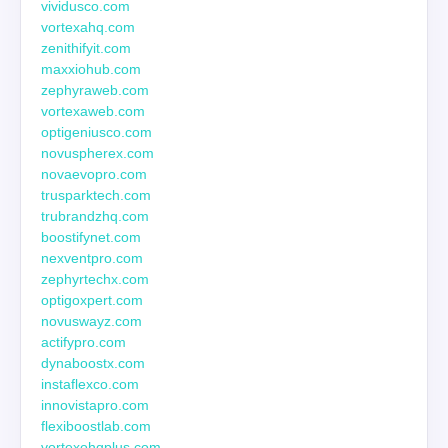
vividusco.com
vortexahq.com
zenithifyit.com
maxxiohub.com
zephyraweb.com
vortexaweb.com
optigeniusco.com
novuspherex.com
novaevopro.com
trusparktech.com
trubrandzhq.com
boostifynet.com
nexventpro.com
zephyrtechx.com
optigoxpert.com
novuswayz.com
actifypro.com
dynaboostx.com
instaflexco.com
innovistapro.com
flexiboostlab.com
vortexohqplus.com