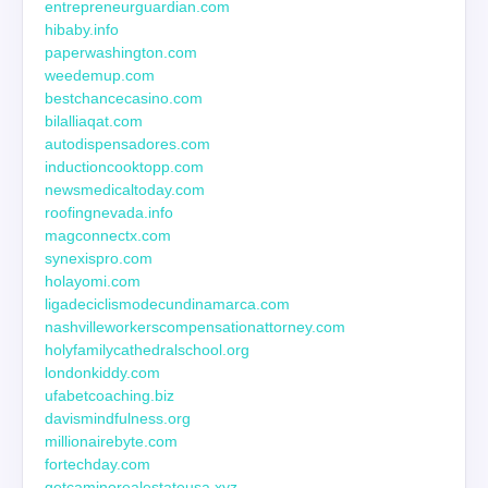
entrepreneurguardian.com
hibaby.info
paperwashington.com
weedemup.com
bestchancecasino.com
bilalliaqat.com
autodispensadores.com
inductioncooktopp.com
newsmedicaltoday.com
roofingnevada.info
magconnectx.com
synexispro.com
holayomi.com
ligadeciclismodecundinamarca.com
nashvilleworkerscompensationattorney.com
holyfamilycathedralschool.org
londonkiddy.com
ufabetcoaching.biz
davismindfulness.org
millionairebyte.com
fortechday.com
getcaminorealestateusa.xyz