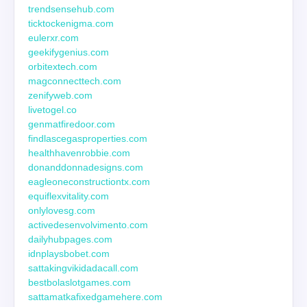
trendsensehub.com
ticktockenigma.com
eulerxr.com
geekifygenius.com
orbitextech.com
magconnecttech.com
zenifyweb.com
livetogel.co
genmatfiredoor.com
findlascegasproperties.com
healthhavenrobbie.com
donanddonnadesigns.com
eagleoneconstructiontx.com
equiflexvitality.com
onlylovesg.com
activedesenvolvimento.com
dailyhubpages.com
idnplaysbobet.com
sattakingvikidadacall.com
bestbolaslotgames.com
sattamatkafixedgamehere.com