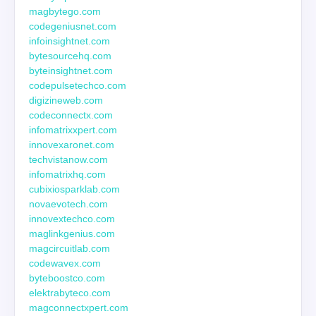
magbytego.com
codegeniusnet.com
infoinsightnet.com
bytesourcehq.com
byteinsightnet.com
codepulsetechco.com
digizineweb.com
codeconnectx.com
infomatrixxpert.com
innovexaronet.com
techvistanow.com
infomatrixhq.com
cubixiosparklab.com
novaevotech.com
innovextechco.com
maglinkgenius.com
magcircuitlab.com
codewavex.com
byteboostco.com
elektrabyteco.com
magconnectxpert.com