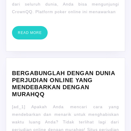
dari seluruh dunia, Anda bisa mengunjungi
CrownQQ. Platform poker online ini menawarkan
READ
READ MORE
MORE
BERGABUNGLAH DENGAN DUNIA
PERJUDIAN ONLINE YANG
MENDEBARKAN DENGAN
BERGABUNGLAH
MURAHQQ
DENGAN
[ad_1] Apakah Anda mencari cara yang
DUNIA
PERJUDIAN
mendebarkan dan menarik untuk menghabiskan
ONLINE
waktu luang Anda? Tidak terlihat lagi dari
YANG
perjudian online dengan murahqq! Situs perjudian