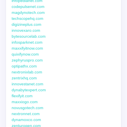
infopedianet.com
codepulsenet.com
magdynotech.com
techscopehq.com
digizineplus.com
innovexaro.com
bytesourcelab.com
infosparknet.com
maxxifyitnow.com
quixifynow.com
zephyruspro.com
optipathx.com
nextronixlab.com
zentrixhq.com
innovestanet.com
dynabytexpert.com
flexifyit.com
maxxiogo.com
novusgotech.com
nextronnet.com
dynamoxco.com
zenturogen.com