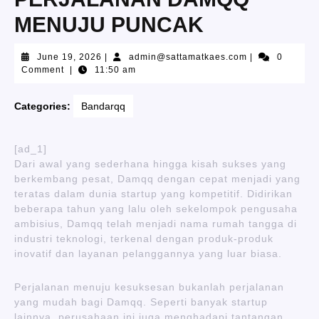
MENUJU PUNCAK
June
admin@sattama
June 19, 2026
|
admin@sattamatkaes.com
|
0
19,
Comment
|
11:50 am
2026
Categories:
Bandarqq
[ad_1]
Dari awal yang sederhana hingga kisah sukses yang
berkembang pesat, Damqq dengan cepat menjadi yang
teratas dalam dunia startup yang kompetitif. Didirikan
beberapa tahun yang lalu oleh sekelompok pengusaha
ambisius, Damqq telah menjadi nama rumah tangga di
industri teknologi, terkenal dengan produk-produk
inovatif dan layanan pelanggannya yang luar biasa.
Perjalanan menuju kesuksesan bukanlah perjalanan
yang mudah bagi Damqq. Seperti banyak startup
lainnya, perusahaan ini juga menghadapi tantangan