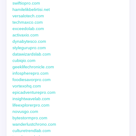
swiftiopro.com
hamilelikbelirtisi.net
versalotech.com
techmaxco.com
exceedolab.com
activaxio.com
dynabytesco.com
stylegurupro.com
datawizardslab.com
cubiqio.com
geeklifechronicle.com
infospherepro.com
foodiesavorpro.com
vortexohq.com
epicadventurepro.com
insightwavelab.com
lifeexplorerpro.com
novusgo.com
bytestormpro.com
wanderlustchrono.com
culturetrendlab.com