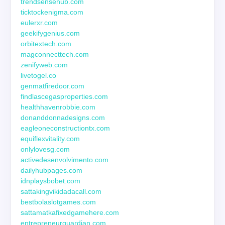
trendsensehub.com
ticktockenigma.com
eulerxr.com
geekifygenius.com
orbitextech.com
magconnecttech.com
zenifyweb.com
livetogel.co
genmatfiredoor.com
findlascegasproperties.com
healthhavenrobbie.com
donanddonnadesigns.com
eagleoneconstructiontx.com
equiflexvitality.com
onlylovesg.com
activedesenvolvimento.com
dailyhubpages.com
idnplaysbobet.com
sattakingvikidadacall.com
bestbolaslotgames.com
sattamatkafixedgamehere.com
entrepreneurguardian.com