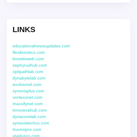
LINKS
educationalnewsupdates.com
flexiboostco.com
boostioweb.com
zephyrushub.com
optipathlab.com
dynabytelab.com
evolvionet.com
synexisplus.com
vortexonet.com
maxxifynet.com
innovexahub.com
dynacorelab.com
synexistechco.com
truvivopro.com
vividusco.com