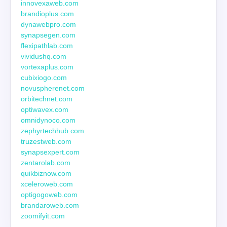
innovexaweb.com
brandioplus.com
dynawebpro.com
synapsegen.com
flexipathlab.com
vividushq.com
vortexaplus.com
cubixiogo.com
novuspherenet.com
orbitechnet.com
optiwavex.com
omnidynoco.com
zephyrtechhub.com
truzestweb.com
synapsexpert.com
zentarolab.com
quikbiznow.com
xceleroweb.com
optigogoweb.com
brandaroweb.com
zoomifyit.com