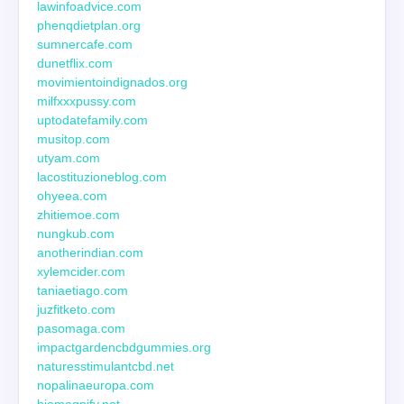
lawinfoadvice.com
phenqdietplan.org
sumnercafe.com
dunetflix.com
movimientoindignados.org
milfxxxpussy.com
uptodatefamily.com
musitop.com
utyam.com
lacostituzioneblog.com
ohyeea.com
zhitiemoe.com
nungkub.com
anotherindian.com
xylemcider.com
taniaetiago.com
juzfitketo.com
pasomaga.com
impactgardencbdgummies.org
naturesstimulantcbd.net
nopalinaeuropa.com