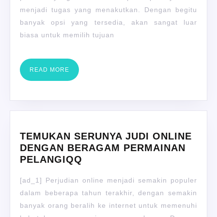
UNTUK
menjadi tugas yang menakutkan. Dengan begitu
HIBURA
banyak opsi yang tersedia, akan sangat luar
PERJUD
biasa untuk memilih tujuan
ONLINE
BERKUA
TINGGI
READ
READ MORE
MORE
TEMUKAN SERUNYA JUDI ONLINE
DENGAN BERAGAM PERMAINAN
TEMUKAN
PELANGIQQ
SERUNYA
[ad_1] Perjudian online menjadi semakin populer
JUDI
ONLINE
dalam beberapa tahun terakhir, dengan semakin
DENGAN
banyak orang beralih ke internet untuk memenuhi