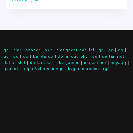
biomagnify.net
qq
|
slot
|
sbobet
|
pkv
|
slot gacor hari ini
|
qq
|
qq
|
qq
|
qq
|
qq
|
qq
|
bandarqq
|
dominoqq pkv
|
qq
|
daftar slot
|
daftar slot
|
daftar slot
|
pkv games
|
majestibet
|
miyaqq
|
gajibet
|
https://championqq.pkvgamesresmi.org/