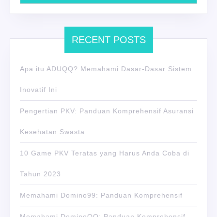
RECENT POSTS
Apa itu ADUQQ? Memahami Dasar-Dasar Sistem
Inovatif Ini
Pengertian PKV: Panduan Komprehensif Asuransi
Kesehatan Swasta
10 Game PKV Teratas yang Harus Anda Coba di
Tahun 2023
Memahami Domino99: Panduan Komprehensif
Memahami DominoQQ: Panduan Komprehensif