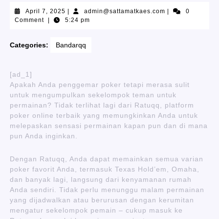
April
admin@sattamat
April 7, 2025
|
admin@sattamatkaes.com
|
0
7,
Comment
|
5:24 pm
2025
Categories:
Bandarqq
[ad_1]
Apakah Anda penggemar poker tetapi merasa sulit
untuk mengumpulkan sekelompok teman untuk
permainan? Tidak terlihat lagi dari Ratuqq, platform
poker online terbaik yang memungkinkan Anda untuk
melepaskan sensasi permainan kapan pun dan di mana
pun Anda inginkan.
Dengan Ratuqq, Anda dapat memainkan semua varian
poker favorit Anda, termasuk Texas Hold’em, Omaha,
dan banyak lagi, langsung dari kenyamanan rumah
Anda sendiri. Tidak perlu menunggu malam permainan
yang dijadwalkan atau berurusan dengan kerumitan
mengatur sekelompok pemain – cukup masuk ke