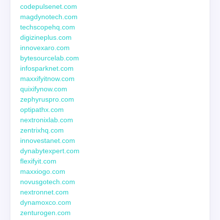
codepulsenet.com
magdynotech.com
techscopehq.com
digizineplus.com
innovexaro.com
bytesourcelab.com
infosparknet.com
maxxifyitnow.com
quixifynow.com
zephyruspro.com
optipathx.com
nextronixlab.com
zentrixhq.com
innovestanet.com
dynabytexpert.com
flexifyit.com
maxxiogo.com
novusgotech.com
nextronnet.com
dynamoxco.com
zenturogen.com