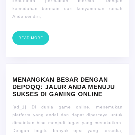
BERAGAM
kebutuhan permainan mereka. Dengan
PERMAINAN
kemudahan bermain dari kenyamanan rumah
PELANGIQQ
Anda sendiri,
READ
READ MORE
MORE
MENANGKAN BESAR DENGAN
DEPOQQ: JALUR ANDA MENUJU
MENANGK
SUKSES DI GAMING ONLINE
BESAR
[ad_1] Di dunia game online, menemukan
DENGAN
DEPOQQ:
platform yang andal dan dapat dipercaya untuk
JALUR
dimainkan bisa menjadi tugas yang menakutkan.
ANDA
Dengan begitu banyak opsi yang tersedia,