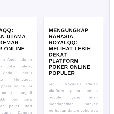
AQQ:
MENGUNGKAP
AN UTAMA
RAHASIA
GEMAR
ROYALQQ:
HONDAQQ:
R ONLINE
MELIHAT LEBIH
TUJUAN
DEKAT
Jika Anda adalah
UTAMA
PLATFORM
PENGGEMAR
ar poker online,
POKER ONLINE
POKER
MENGUNGKA
POPULER
Anda perlu
ONLINE
RAHASIA
ksa Hondaqq.
[ad_1] RoyalQQ adalah
ROYALQQ:
 poker online ini
MELIHAT
platform poker online
 cepat menjadi
LEBIH
populer yang telah
akhir bagi para
DEKAT
mendapatkan banyak
mar poker dari
PLATFORM
perhatian dalam beberapa
 dunia. Dengan