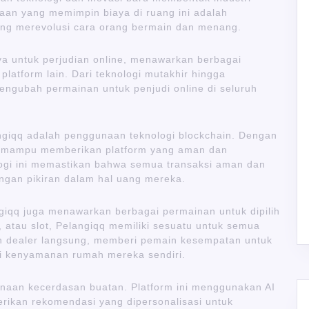
aan yang memimpin biaya di ruang ini adalah
yang merevolusi cara orang bermain dan menang.
ya untuk perjudian online, menawarkan berbagai
latform lain. Dari teknologi mutakhir hingga
ngubah permainan untuk penjudi online di seluruh
ngiqq adalah penggunaan teknologi blockchain. Dengan
q mampu memberikan platform yang aman dan
logi ini memastikan bahwa semua transaksi aman dan
ngan pikiran dalam hal uang mereka.
giqq juga menawarkan berbagai permainan untuk dipilih
 atau slot, Pelangiqq memiliki sesuatu untuk semua
an dealer langsung, memberi pemain kesempatan untuk
ri kenyamanan rumah mereka sendiri.
ggunaan kecerdasan buatan. Platform ini menggunakan AI
rikan rekomendasi yang dipersonalisasi untuk