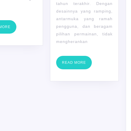
POKER
tahun terakhir. Dengan
ONLINE
desainnya yang ramping,
POPULER
antarmuka yang ramah
pengguna, dan beragam
READ
MORE
MORE
pilihan permainan, tidak
mengherankan
READ
READ MORE
MORE