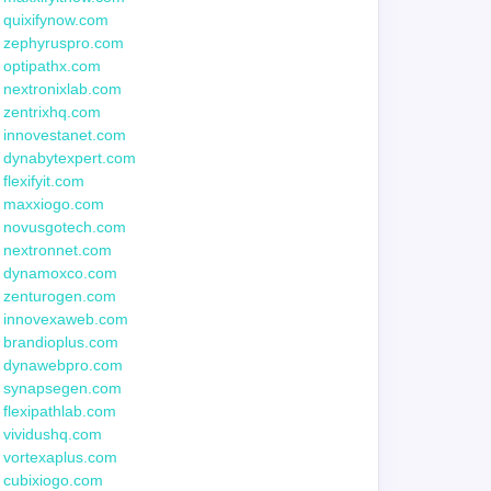
quixifynow.com
zephyruspro.com
optipathx.com
nextronixlab.com
zentrixhq.com
innovestanet.com
dynabytexpert.com
flexifyit.com
maxxiogo.com
novusgotech.com
nextronnet.com
dynamoxco.com
zenturogen.com
innovexaweb.com
brandioplus.com
dynawebpro.com
synapsegen.com
flexipathlab.com
vividushq.com
vortexaplus.com
cubixiogo.com