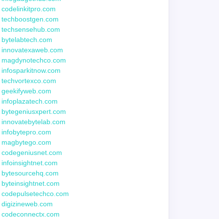
codelinkitpro.com
techboostgen.com
techsensehub.com
bytelabtech.com
innovatexaweb.com
magdynotechco.com
infosparkitnow.com
techvortexco.com
geekifyweb.com
infoplazatech.com
bytegeniusxpert.com
innovatebytelab.com
infobytepro.com
P
magbytego.com
codegeniusnet.com
infoinsightnet.com
bytesourcehq.com
byteinsightnet.com
codepulsetechco.com
digizineweb.com
codeconnectx.com