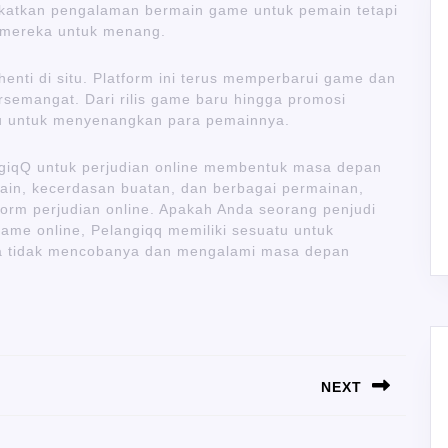
ngkatkan pengalaman bermain game untuk pemain tetapi
 mereka untuk menang.
enti di situ. Platform ini terus memperbarui game dan
bersemangat. Dari rilis game baru hingga promosi
ru untuk menyenangkan para pemainnya.
ngiqQ untuk perjudian online membentuk masa depan
hain, kecerdasan buatan, dan berbagai permainan,
orm perjudian online. Apakah Anda seorang penjudi
ame online, Pelangiqq memiliki sesuatu untuk
a tidak mencobanya dan mengalami masa depan
NEXT
Next
post: