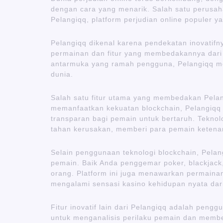
dengan cara yang menarik. Salah satu perusah
Pelangiqq, platform perjudian online populer 
Pelangiqq dikenal karena pendekatan inovatifn
permainan dan fitur yang membedakannya dari p
antarmuka yang ramah pengguna, Pelangiqq me
dunia.
Salah satu fitur utama yang membedakan Pela
memanfaatkan kekuatan blockchain, Pelangiq
transparan bagi pemain untuk bertaruh. Tekno
tahan kerusakan, memberi para pemain ketena
Selain penggunaan teknologi blockchain, Pelan
pemain. Baik Anda penggemar poker, blackjack,
orang. Platform ini juga menawarkan permain
mengalami sensasi kasino kehidupan nyata da
Fitur inovatif lain dari Pelangiqq adalah pen
untuk menganalisis perilaku pemain dan membe