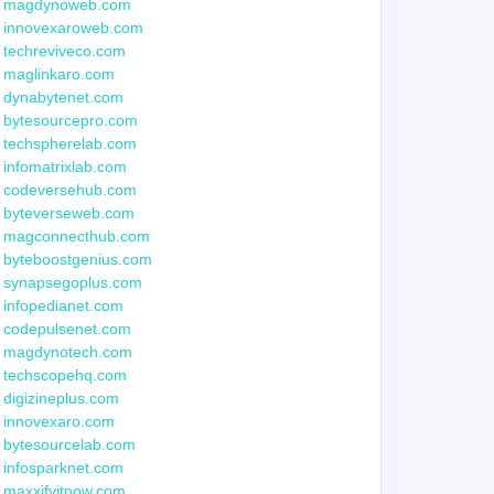
magdynoweb.com
innovexaroweb.com
techreviveco.com
maglinkaro.com
dynabytenet.com
bytesourcepro.com
techspherelab.com
infomatrixlab.com
codeversehub.com
byteverseweb.com
magconnecthub.com
byteboostgenius.com
synapsegoplus.com
infopedianet.com
codepulsenet.com
magdynotech.com
techscopehq.com
digizineplus.com
innovexaro.com
bytesourcelab.com
infosparknet.com
maxxifyitnow.com