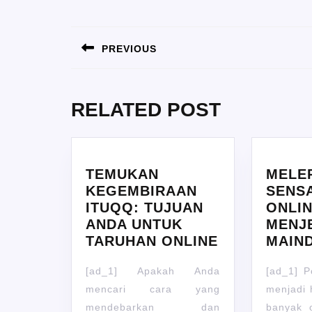
POST
NAVIGATION
PREVIOUS
Previous
post:
RELATED POST
TEMUKAN
MELE
KEGEMBIRAAN
SENS
ITUQQ: TUJUAN
ONLIN
ANDA UNTUK
MENJ
TEMUKAN
TARUHAN ONLINE
MAIN
KEGEMBIRA
[ad_1] Apakah Anda
[ad_1] P
ITUQQ:
TUJUAN
mencari cara yang
menjadi 
ANDA
mendebarkan dan
banyak 