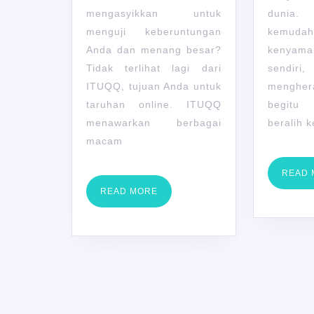
UNTUK
mengasyikkan untuk
duni
TARUHAN
menguji keberuntungan
kemudah
ONLINE
Anda dan menang besar?
kenyama
Tidak terlihat lagi dari
send
ITUQQ, tujuan Anda untuk
menghe
taruhan online. ITUQQ
begitu
menawarkan berbagai
beralih 
macam
READ 
READ
READ MORE
MORE