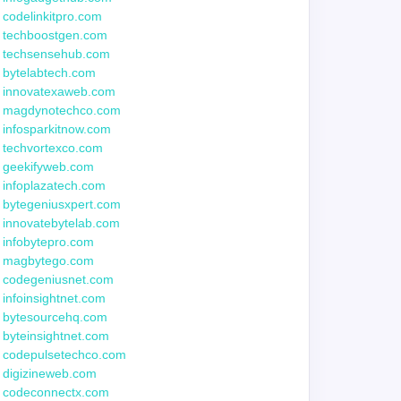
codelinkitpro.com
techboostgen.com
techsensehub.com
bytelabtech.com
innovatexaweb.com
magdynotechco.com
infosparkitnow.com
techvortexco.com
geekifyweb.com
infoplazatech.com
bytegeniusxpert.com
innovatebytelab.com
infobytepro.com
magbytego.com
codegeniusnet.com
infoinsightnet.com
O99:
bytesourcehq.com
byteinsightnet.com
AN
codepulsetechco.com
digizineweb.com
codeconnectx.com