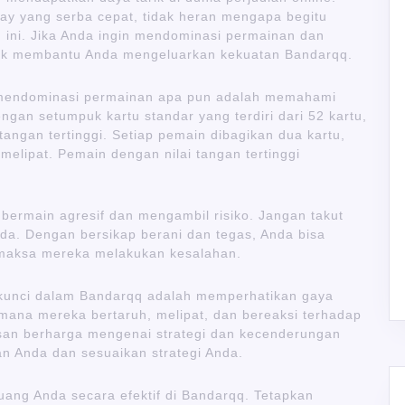
y yang serba cepat, tidak heran mengapa begitu
 ini. Jika Anda ingin mendominasi permainan dan
ntuk membantu Anda mengeluarkan kekuatan Bandarqq.
 mendominasi permainan apa pun adalah memahami
an setumpuk kartu standar yang terdiri dari 52 kartu,
angan tertinggi. Setiap pemain dibagikan dua kartu,
melipat. Pemain dengan nilai tangan tertinggi
 bermain agresif dan mengambil risiko. Jangan takut
da. Dengan bersikap berani dan tegas, Anda bisa
maksa mereka melakukan kesalahan.
i kunci dalam Bandarqq adalah memperhatikan gaya
ana mereka bertaruh, melipat, dan bereaksi terhadap
san berharga mengenai strategi dan kecenderungan
n Anda dan sesuaikan strategi Anda.
uang Anda secara efektif di Bandarqq. Tetapkan