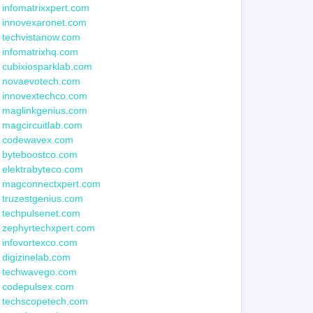
infomatrixxpert.com
innovexaronet.com
techvistanow.com
infomatrixhq.com
cubixiosparklab.com
novaevotech.com
innovextechco.com
maglinkgenius.com
magcircuitlab.com
codewavex.com
byteboostco.com
elektrabyteco.com
magconnectxpert.com
truzestgenius.com
techpulsenet.com
zephyrtechxpert.com
infovortexco.com
digizinelab.com
techwavego.com
codepulsex.com
techscopetech.com