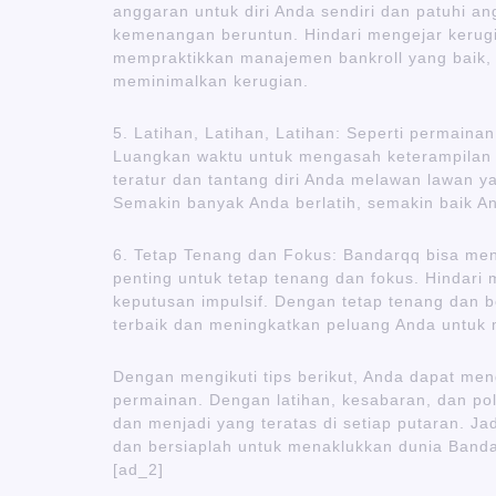
anggaran untuk diri Anda sendiri dan patuhi a
kemenangan beruntun. Hindari mengejar kerug
mempraktikkan manajemen bankroll yang baik
meminimalkan kerugian.
5. Latihan, Latihan, Latihan: Seperti permain
Luangkan waktu untuk mengasah keterampilan 
teratur dan tantang diri Anda melawan lawan 
Semakin banyak Anda berlatih, semakin baik A
6. Tetap Tenang dan Fokus: Bandarqq bisa men
penting untuk tetap tenang dan fokus. Hindar
keputusan impulsif. Dengan tetap tenang dan b
terbaik dan meningkatkan peluang Anda untuk
Dengan mengikuti tips berikut, Anda dapat m
permainan. Dengan latihan, kesabaran, dan pol
dan menjadi yang teratas di setiap putaran. Ja
dan bersiaplah untuk menaklukkan dunia Band
[ad_2]