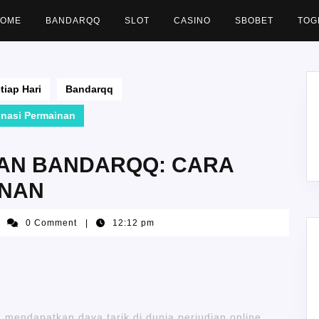
OME
BANDARQQ
SLOT
CASINO
SBOBET
TOG
tiap Hari
Bandarqq
nasi Permainan
AN BANDARQQ: CARA
INAN
dmin@sattamatkaes.com
0 Comment
|
12:12 pm
mendapatkan daya tarik di dunia perjudian online.