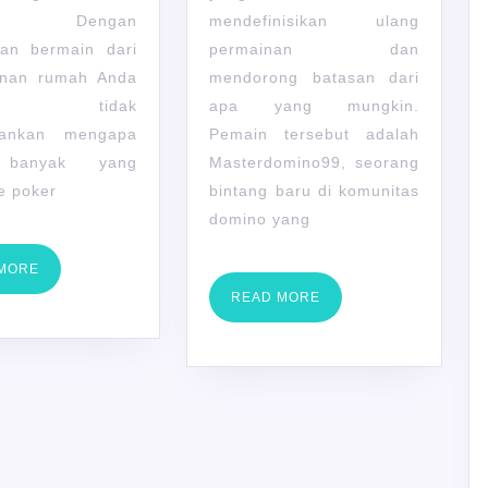
MAINDOMINOQQ
DOMINO
a. Dengan
mendefinisikan ulang
an bermain dari
permainan dan
nan rumah Anda
mendorong batasan dari
iri, tidak
apa yang mungkin.
rankan mengapa
Pemain tersebut adalah
 banyak yang
Masterdomino99, seorang
ke poker
bintang baru di komunitas
domino yang
READ
MORE
MORE
READ
READ MORE
MORE