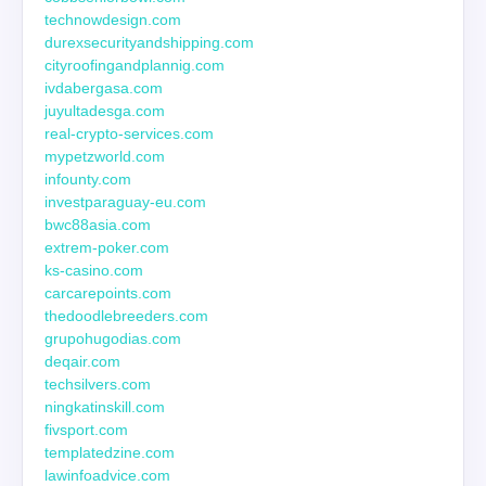
technowdesign.com
durexsecurityandshipping.com
cityroofingandplannig.com
ivdabergasa.com
juyultadesga.com
real-crypto-services.com
mypetzworld.com
infounty.com
investparaguay-eu.com
bwc88asia.com
extrem-poker.com
ks-casino.com
carcarepoints.com
thedoodlebreeders.com
grupohugodias.com
deqair.com
techsilvers.com
ningkatinskill.com
fivsport.com
templatedzine.com
lawinfoadvice.com