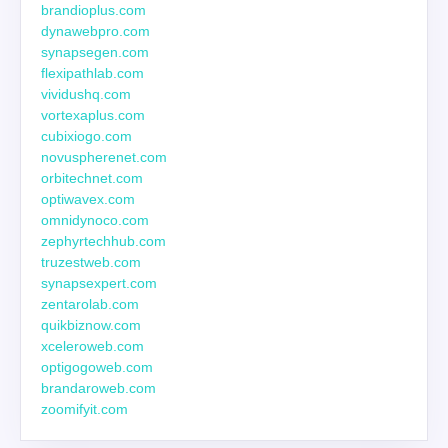
brandioplus.com
dynawebpro.com
synapsegen.com
flexipathlab.com
vividushq.com
vortexaplus.com
cubixiogo.com
novuspherenet.com
orbitechnet.com
optiwavex.com
omnidynoco.com
zephyrtechhub.com
truzestweb.com
synapsexpert.com
zentarolab.com
quikbiznow.com
xceleroweb.com
optigogoweb.com
brandaroweb.com
zoomifyit.com