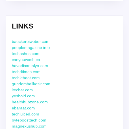
LINKS
baeckereiweber.com
peoplemagazine.info
techashes.com
canyouwash.co
havadisantalya.com
techdtimes.com
techieboot.com
gundembalikesir.com
itechar.com
yesbold.com
healthhubzone.com
ebaraat.com
techjuiced.com
byteboosttech.com
magnexushub.com