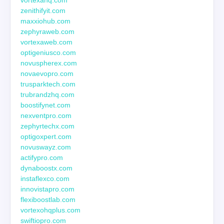
vortexahq.com
zenithifyit.com
maxxiohub.com
zephyraweb.com
vortexaweb.com
optigeniusco.com
novuspherex.com
novaevopro.com
trusparktech.com
trubrandzhq.com
boostifynet.com
nexventpro.com
zephyrtechx.com
optigoxpert.com
novuswayz.com
actifypro.com
dynaboostx.com
instaflexco.com
innovistapro.com
flexiboostlab.com
vortexohqplus.com
swiftiopro.com