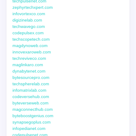
techpulsenet.com
zephyrtechxpert.com
infovortexco.com
digizinelab.com
techwavego.com
codepulsex.com
techscopetech.com
magdynoweb.com
innovexaroweb.com
techreviveco.com
maglinkaro.com
dynabytenet.com
bytesourcepro.com
techspherelab.com
infomatrixlab.com
codeversehub.com
byteverseweb.com
magconnecthub.com
byteboostgenius.com
synapsegoplus.com
infopedianet.com
codepulsenet.com