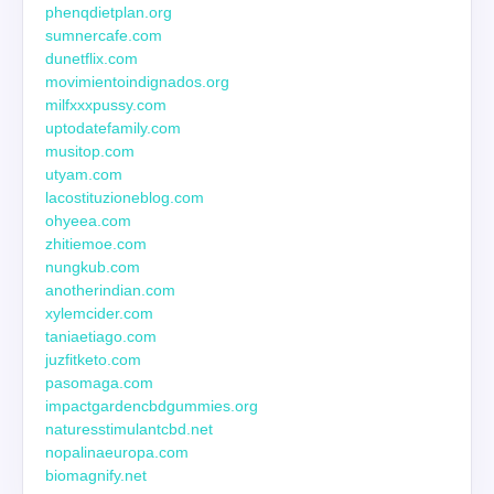
phenqdietplan.org
sumnercafe.com
dunetflix.com
movimientoindignados.org
milfxxxpussy.com
uptodatefamily.com
musitop.com
utyam.com
lacostituzioneblog.com
ohyeea.com
zhitiemoe.com
nungkub.com
anotherindian.com
xylemcider.com
taniaetiago.com
juzfitketo.com
pasomaga.com
impactgardencbdgummies.org
naturesstimulantcbd.net
nopalinaeuropa.com
biomagnify.net