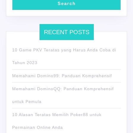
Search
RECENT POSTS
10 Game PKV Teratas yang Harus Anda Coba di
Tahun 2023
Memahami Domino99: Panduan Komprehensif
Memahami DominoQQ: Panduan Komprehensif
untuk Pemula
10 Alasan Teratas Memilih Poker88 untuk
Permainan Online Anda