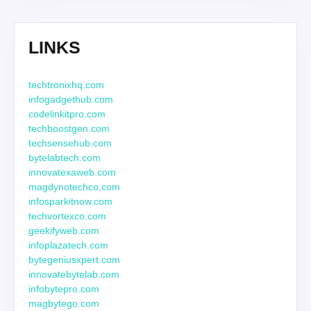
LINKS
techtronixhq.com
infogadgethub.com
codelinkitpro.com
techboostgen.com
techsensehub.com
bytelabtech.com
innovatexaweb.com
magdynotechco.com
infosparkitnow.com
techvortexco.com
geekifyweb.com
infoplazatech.com
bytegeniusxpert.com
innovatebytelab.com
infobytepro.com
magbytego.com