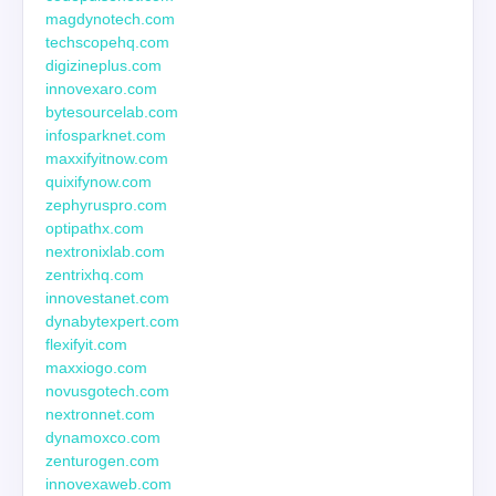
magdynotech.com
techscopehq.com
digizineplus.com
innovexaro.com
bytesourcelab.com
infosparknet.com
maxxifyitnow.com
quixifynow.com
zephyruspro.com
optipathx.com
nextronixlab.com
zentrixhq.com
innovestanet.com
dynabytexpert.com
flexifyit.com
maxxiogo.com
novusgotech.com
nextronnet.com
dynamoxco.com
zenturogen.com
innovexaweb.com