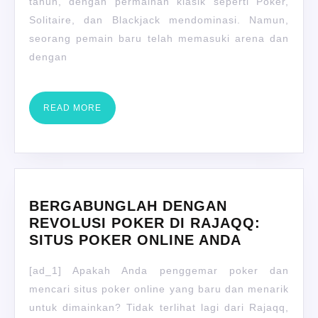
DALAM
tahun, dengan permainan klasik seperti Poker,
PERMAINAN
Solitaire, dan Blackjack mendominasi. Namun,
KARTU
seorang pemain baru telah memasuki arena dan
ONLINE
dengan
READ
READ MORE
MORE
BERGABUNGLAH DENGAN
REVOLUSI POKER DI RAJAQQ:
BERGABU
SITUS POKER ONLINE ANDA
DENGAN
[ad_1] Apakah Anda penggemar poker dan
REVOLUSI
POKER
mencari situs poker online yang baru dan menarik
DI
untuk dimainkan? Tidak terlihat lagi dari Rajaqq,