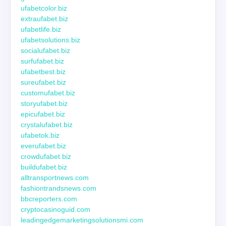
ufabetcolor.biz
extraufabet.biz
ufabetlife.biz
ufabetsolutions.biz
socialufabet.biz
surfufabet.biz
ufabetbest.biz
sureufabet.biz
customufabet.biz
storyufabet.biz
epicufabet.biz
crystalufabet.biz
ufabetok.biz
everufabet.biz
crowdufabet.biz
buildufabet.biz
alltransportnews.com
fashiontrandsnews.com
bbcreporters.com
cryptocasinoguid.com
leadingedgemarketingsolutionsmi.com