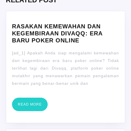
RASAKAN KEMEWAHAN DAN
KEGEMBIRAAN DIVAQQ: ERA
RASAKAN
BARU POKER ONLINE
KEMEWAHAN
[ad_1] Apakah Anda siap mengalami kemewahan
DAN
KEGEMBIRAAN
dan kegembiraan era baru poker online? Tidak
DIVAQQ:
terlihat lagi dari Divaqq, platform poker online
ERA
mutakhir yang menawarkan pemain pengalaman
BARU
bermain yang benar-benar unik dan
POKER
ONLINE
READ
READ MORE
MORE