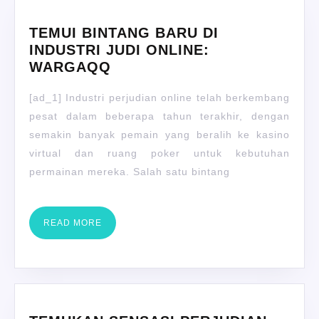
TEMUI BINTANG BARU DI
INDUSTRI JUDI ONLINE:
TEMUI
WARGAQQ
BINTANG
[ad_1] Industri perjudian online telah berkembang
BARU
DI
pesat dalam beberapa tahun terakhir, dengan
INDUSTRI
semakin banyak pemain yang beralih ke kasino
JUDI
virtual dan ruang poker untuk kebutuhan
ONLINE:
permainan mereka. Salah satu bintang
WARGAQQ
READ
READ MORE
MORE