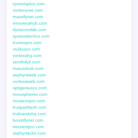
synexisplus.com
vortexonet.com
maxxifynet.com
innovexahub.com
dynacorelab.com
synexistechco.com
truvivopro.com
vividusco.com
vortexahq.com
zenithifyit.com
maxxiohub.com
zephyraweb.com
vortexaweb.com
optigeniusco.com
novuspherex.com
novaevopro.com
trusparktech.com
trubrandzhq.com
boostifynet.com
nexventpro.com
zephyrtechx.com