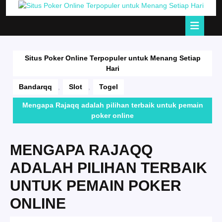
Skip
to
Open
content
Butto
Situs Poker Online Terpopuler untuk Menang Setiap
Hari
Bandarqq
,
Slot
,
Togel
Mengapa Rajaqq adalah pilihan terbaik untuk pemain
poker online
MENGAPA RAJAQQ
ADALAH PILIHAN TERBAIK
UNTUK PEMAIN POKER
ONLINE