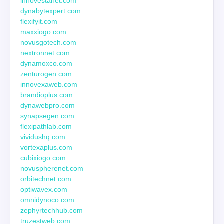
innovestanet.com
dynabytexpert.com
flexifyit.com
maxxiogo.com
novusgotech.com
nextronnet.com
dynamoxco.com
zenturogen.com
innovexaweb.com
brandioplus.com
dynawebpro.com
synapsegen.com
flexipathlab.com
vividushq.com
vortexaplus.com
cubixiogo.com
novuspherenet.com
orbitechnet.com
optiwavex.com
omnidynoco.com
zephyrtechhub.com
truzestweb.com