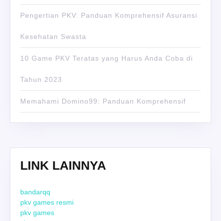
Pengertian PKV: Panduan Komprehensif Asuransi
Kesehatan Swasta
10 Game PKV Teratas yang Harus Anda Coba di
Tahun 2023
Memahami Domino99: Panduan Komprehensif
LINK LAINNYA
bandarqq
pkv games resmi
pkv games