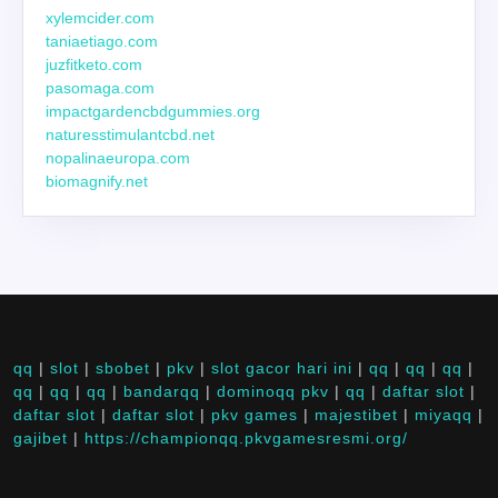
xylemcider.com
taniaetiago.com
juzfitketo.com
pasomaga.com
impactgardencbdgummies.org
naturesstimulantcbd.net
nopalinaeuropa.com
biomagnify.net
qq
|
slot
|
sbobet
|
pkv
|
slot gacor hari ini
|
qq
|
qq
|
qq
|
qq
|
qq
|
qq
|
bandarqq
|
dominoqq pkv
|
qq
|
daftar slot
|
daftar slot
|
daftar slot
|
pkv games
|
majestibet
|
miyaqq
|
gajibet
|
https://championqq.pkvgamesresmi.org/