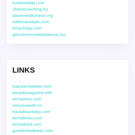
londonkiddy.com
ufabetcoaching.biz
davismindfulness.org
millionairebyte.com
fortechday.com
getcaminorealestateusa.xyz
LINKS
baeckereiweber.com
peoplemagazine.info
techashes.com
canyouwash.co
havadisantalya.com
techdtimes.com
techieboot.com
gundembalikesir.com