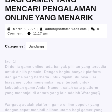
MENCARI PENGALAMAN
ONLINE YANG MENARIK
March
admin@sattama
March 8, 2025
|
admin@sattamatkaes.com
|
0
8,
Comment
|
11:17 am
2025
Categories:
Bandarqq
[ad_1]
Di dunia game online, ada banyak pilihan yang tersedia
untuk dipilih pemain. Dengan begitu banyak platform
dan game yang berbeda untuk dipilih, itu bisa luar
biasa mencoba menemukan opsi terbaik untuk
kebutuhan game Anda. Namun, salah satu platform
yang menonjol di antara yang lain adalah WaragaqQ.
Wargaqq adalah platform game online populer yang
dengan cepat menjadi pilihan utama bagi gamer yang