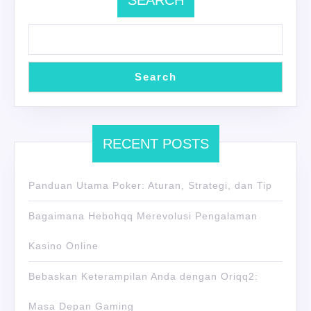
SEARCH
Search
RECENT POSTS
Panduan Utama Poker: Aturan, Strategi, dan Tip
Bagaimana Hebohqq Merevolusi Pengalaman
Kasino Online
Bebaskan Keterampilan Anda dengan Oriqq2:
Masa Depan Gaming