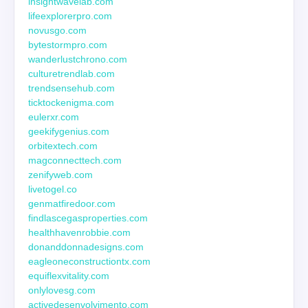
insightwavelab.com
lifeexplorerpro.com
novusgo.com
bytestormpro.com
wanderlustchrono.com
culturetrendlab.com
trendsensehub.com
ticktockenigma.com
eulerxr.com
geekifygenius.com
orbitextech.com
magconnecttech.com
zenifyweb.com
livetogel.co
genmatfiredoor.com
findlascegasproperties.com
healthhavenrobbie.com
donanddonnadesigns.com
eagleoneconstructiontx.com
equiflexvitality.com
onlylovesg.com
activedesenvolvimento.com