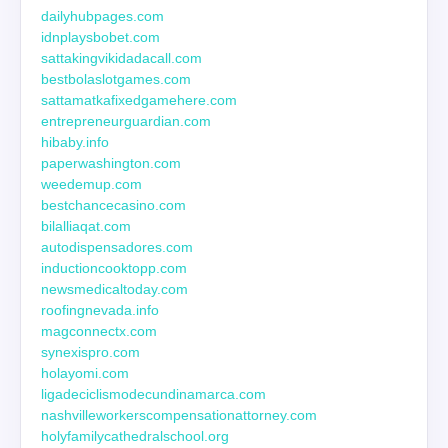
dailyhubpages.com
idnplaysbobet.com
sattakingvikidadacall.com
bestbolaslotgames.com
sattamatkafixedgamehere.com
entrepreneurguardian.com
hibaby.info
paperwashington.com
weedemup.com
bestchancecasino.com
bilalliaqat.com
autodispensadores.com
inductioncooktopp.com
newsmedicaltoday.com
roofingnevada.info
magconnectx.com
synexispro.com
holayomi.com
ligadeciclismodecundinamarca.com
nashvilleworkerscompensationattorney.com
holyfamilycathedralschool.org