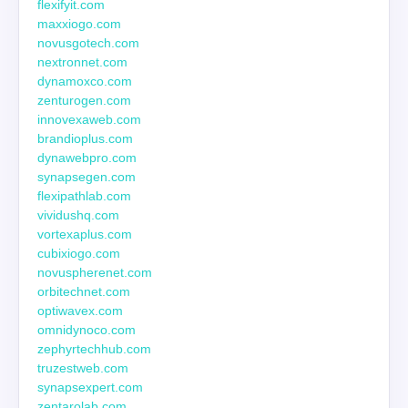
flexifyit.com
maxxiogo.com
novusgotech.com
nextronnet.com
dynamoxco.com
zenturogen.com
innovexaweb.com
brandioplus.com
dynawebpro.com
synapsegen.com
flexipathlab.com
vividushq.com
vortexaplus.com
cubixiogo.com
novuspherenet.com
orbitechnet.com
optiwavex.com
omnidynoco.com
zephyrtechhub.com
truzestweb.com
synapsexpert.com
zentarolab.com