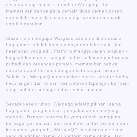
sesuatu yang menarik terjadi di Waragaqq. Ini
memastikan bahwa para pemain tidak pernah bosan
dan selalu memiliki sesuatu yang baru dan menarik
untuk dinantikan.
Alasan lain mengapa Wargaqq adalah pilihan utama
bagi gamer adalah komitmennya untuk bermain dan
keamanan yang adil. Platform menggunakan langkah -
langkah keamanan canggih untuk melindungi informasi
pribadi dan keuangan pemain, memastikan bahwa
mereka dapat bermain dengan ketenangan pikiran.
Selain itu, WargaqQ menegakkan aturan ketat terhadap
kecurangan dan kolusi, menciptakan lapangan bermain
yang adil dan setinggi untuk semua pemain.
Secara keseluruhan, Wargaqq adalah pilihan utama
bagi gamer yang mencari pengalaman online yang
menarik. Dengan antarmuka yang ramah pengguna,
berbagai permainan, dan komitmen untuk bermain dan
keamanan yang adil, WaragaQQ menawarkan semua
yang diinginkan gamer di platform game online. Jadi