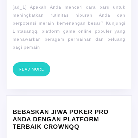
TIKET
[ad_1] Apakah Anda mencari cara baru untuk
ANDA
MENUJU
meningkatkan rutinitas hiburan Anda dan
HIBURAN
berpotensi meraih kemenangan besar? Kunjungi
TANPA
Lintasanqq, platform game online populer yang
AKHIR
menawarkan beragam permainan dan peluang
DAN
bagi pemain
KEMENANG
BESAR
READ
READ MORE
MORE
BEBASKAN JIWA POKER PRO
ANDA DENGAN PLATFORM
BEBASKAN
TERBAIK CROWNQQ
JIWA