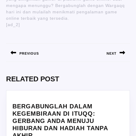
mengapa menunggu? Bergabunglah dengan Wargaqq
hari ini dan mulailah menikmati pengalaman game
online terbaik yang tersedia.
[ad_2]
POST
NAVIGATION
PREVIOUS
NEXT
Previous
Next
post:
post:
RELATED POST
BERGABUNGLAH DALAM
KEGEMBIRAAN DI ITUQQ:
GERBANG ANDA MENUJU
HIBURAN DAN HADIAH TANPA
BERGABUNGLAH
AKHIR