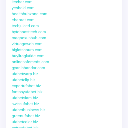
itechar.com
yesbold.com
healthhubzone.com
ebaraat.com
techjuiced.com
byteboosttech.com
magnexushub.com
virtuogoweb.com
biglotshours.com
buyliraglutide.com
onlinesafemeds.com
gyanibhandar.com
ufabetwarp.biz
ufabetclip.biz
expertufabet.biz
fantasyufabet.biz
ufabetsiam.biz
swissufabet.biz
ufabetbusiness.biz
greenufabet.biz
ufabetcolor.biz
extraufabet.biz