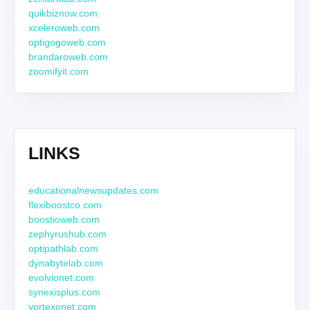
quikbiznow.com
xceleroweb.com
optigogoweb.com
brandaroweb.com
zoomifyit.com
LINKS
educationalnewsupdates.com
flexiboostco.com
boostioweb.com
zephyrushub.com
optipathlab.com
dynabytelab.com
evolvionet.com
synexisplus.com
vortexonet.com