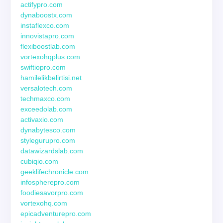
actifypro.com
dynaboostx.com
instaflexco.com
innovistapro.com
flexiboostlab.com
vortexohqplus.com
swiftiopro.com
hamilelikbelirtisi.net
versalotech.com
techmaxco.com
exceedolab.com
activaxio.com
dynabytesco.com
stylegurupro.com
datawizardslab.com
cubiqio.com
geeklifechronicle.com
infospherepro.com
foodiesavorpro.com
vortexohq.com
epicadventurepro.com