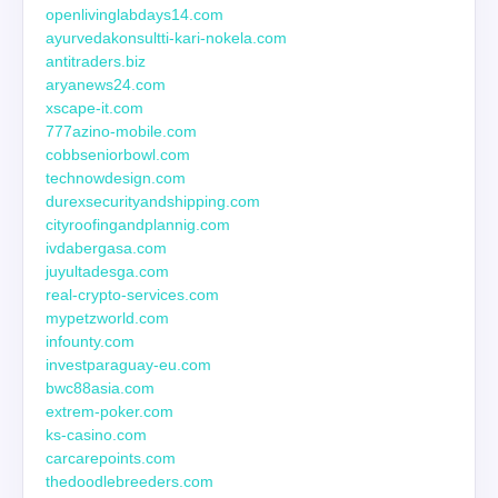
openlivinglabdays14.com
ayurvedakonsultti-kari-nokela.com
antitraders.biz
aryanews24.com
xscape-it.com
777azino-mobile.com
cobbseniorbowl.com
technowdesign.com
durexsecurityandshipping.com
cityroofingandplannig.com
ivdabergasa.com
juyultadesga.com
real-crypto-services.com
mypetzworld.com
infounty.com
investparaguay-eu.com
bwc88asia.com
extrem-poker.com
ks-casino.com
carcarepoints.com
thedoodlebreeders.com