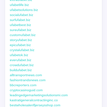
ufabetlife.biz
ufabetsolutions.biz
socialufabet.biz
surfufabet.biz
ufabetbest.biz
sureufabet.biz
customufabet.biz
storyufabet.biz
epicufabet.biz
crystalufabet.biz
ufabetok.biz
everufabet.biz
crowdufabet.biz
buildufabet.biz
alltransportnews.com
fashiontrandsnews.com
bbcreporters.com
cryptocasinoguid.com
leadingedgemarketingsolutionsmi.com
kastratigeneralcontractinginc.co
bestwholesalenfljerseysshop.com