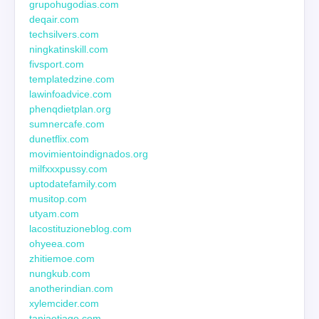
grupohugodias.com
deqair.com
techsilvers.com
ningkatinskill.com
fivsport.com
templatedzine.com
lawinfoadvice.com
phenqdietplan.org
sumnercafe.com
dunetflix.com
movimientoindignados.org
milfxxxpussy.com
uptodatefamily.com
musitop.com
utyam.com
lacostituzioneblog.com
ohyeea.com
zhitiemoe.com
nungkub.com
anotherindian.com
xylemcider.com
taniaetiago.com