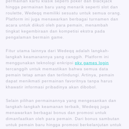
permainan kartu klasik seperti poker dan blackjack
hingga permainan baru yang menarik seperti slot dan
roulette, Wedeqq memiliki sesuatu untuk semua orang.
Platform ini juga menawarkan berbagai turnamen dan
acara untuk diikuti oleh para pemain, menambah
tingkat kegembiraan dan kompetisi ekstra pada
pengalaman bermain game.
Fitur utama lainnya dari Wedeqq adalah langkah-
langkah keamanannya yang canggih. Platform ini
menggunakan teknologi enkripsi
pkv games login
tercanggih untuk memastikan bahwa semua data
pemain tetap aman dan terlindungi. Artinya, pemain
dapat menikmati permainan favoritnya tanpa harus
khawatir informasi pribadinya akan dibobol.
Selain pilihan permainannya yang mengesankan dan
langkah-langkah keamanan terbaik, Wedeqq juga
menawarkan berbagai bonus dan promosi untuk
dimanfaatkan oleh para pemain. Dari bonus sambutan
untuk pemain baru hingga promosi berkelanjutan untuk