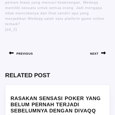
pemain biasa yang mencari kesenangan, Wedeqq
memiliki sesuatu untuk semua orang. Jadi mengapa
tidak mencobanya dan lihat sendiri apa yang
menjadikan Wedeqq salah satu platform game online
terbaik?
[ad_2]
POST
NAVIGATION
PREVIOUS
NEXT
Previous
Next
post:
post:
RELATED POST
RASAKAN SENSASI POKER YANG
BELUM PERNAH TERJADI
RASAK
SEBELUMNYA DENGAN DIVAQQ