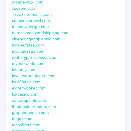
aryanews24.com
xscape-it.com
777azino-mobile.com
cobbseniorbowl.com
technowdesign.com
durexsecurityandshipping.com
cityroofingandplannig.com
ivdabergasa.com
juyultadesga.com
real-crypto-services.com
mypetzworld.com
infounty.com
investparaguay-eu.com
bwc88asia.com
extrem-poker.com
ks-casino.com
carcarepoints.com
thedoodlebreeders.com
grupohugodias.com
deqair.com
techsilvers.com