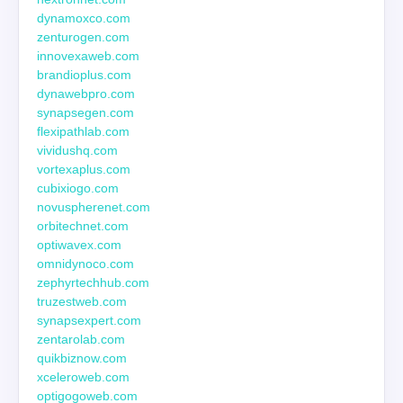
dynamoxco.com
zenturogen.com
innovexaweb.com
brandioplus.com
dynawebpro.com
synapsegen.com
flexipathlab.com
vividushq.com
vortexaplus.com
cubixiogo.com
novuspherenet.com
orbitechnet.com
optiwavex.com
omnidynoco.com
zephyrtechhub.com
truzestweb.com
synapsexpert.com
zentarolab.com
quikbiznow.com
xceleroweb.com
optigogoweb.com