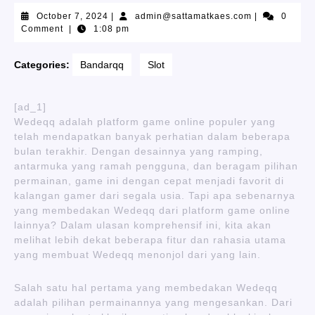
October
admin@sattam
October 7, 2024
|
admin@sattamatkaes.com
|
0
7,
Comment
|
1:08 pm
2024
Categories:
Bandarqq
Slot
[ad_1]
Wedeqq adalah platform game online populer yang
telah mendapatkan banyak perhatian dalam beberapa
bulan terakhir. Dengan desainnya yang ramping,
antarmuka yang ramah pengguna, dan beragam pilihan
permainan, game ini dengan cepat menjadi favorit di
kalangan gamer dari segala usia. Tapi apa sebenarnya
yang membedakan Wedeqq dari platform game online
lainnya? Dalam ulasan komprehensif ini, kita akan
melihat lebih dekat beberapa fitur dan rahasia utama
yang membuat Wedeqq menonjol dari yang lain.
Salah satu hal pertama yang membedakan Wedeqq
adalah pilihan permainannya yang mengesankan. Dari