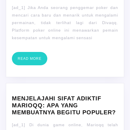
SENSA
[ad_1] Jika Anda seorang penggemar poker dan
POKER
YANG
mencari cara baru dan menarik untuk mengalami
BELUM
permainan, tidak terlihat lagi dari Divaqq.
PERNA
Platform poker online ini menawarkan pemain
TERJA
kesempatan untuk mengalami sensasi
SEBEL
DENG
DIVAQ
READ
READ MORE
MORE
MENJELAJAHI SIFAT ADIKTIF
MARIOQQ: APA YANG
MEN
MEMBUATNYA BEGITU POPULER?
SIFA
[ad_1] Di dunia game online, Marioqq telah
ADIK