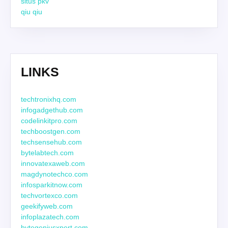
situs pkv
qiu qiu
LINKS
techtronixhq.com
infogadgethub.com
codelinkitpro.com
techboostgen.com
techsensehub.com
bytelabtech.com
innovatexaweb.com
magdynotechco.com
infosparkitnow.com
techvortexco.com
geekifyweb.com
infoplazatech.com
bytegeniusxpert.com