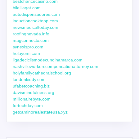
bestchancecasino.com
bilalliaqat.com
autodispensadores.com
inductioncooktopp.com
newsmedicaltoday.com
roofingnevada.info
magconnectx.com
synexispro.com
holayomi.com
ligadeciclismodecundinamarca.com
nashvilleworkerscompensationattorney.com
holyfamilycathedralschool.org
londonkiddy.com
ufabetcoaching.biz
davismindfulness.org
millionairebyte.com
fortechday.com
getcaminorealestateusa.xyz