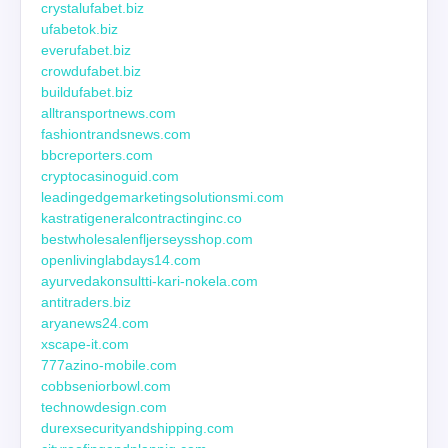
crystalufabet.biz
ufabetok.biz
everufabet.biz
crowdufabet.biz
buildufabet.biz
alltransportnews.com
fashiontrandsnews.com
bbcreporters.com
cryptocasinoguid.com
leadingedgemarketingsolutionsmi.com
kastratigeneralcontractinginc.co
bestwholesalenfljerseysshop.com
openlivinglabdays14.com
ayurvedakonsultti-kari-nokela.com
antitraders.biz
aryanews24.com
xscape-it.com
777azino-mobile.com
cobbseniorbowl.com
technowdesign.com
durexsecurityandshipping.com