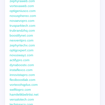
zephyraweb.com
vortexaweb.com
optigeniusco.com
novuspherex.com
novaevopro.com
trusparktech.com
trubrandzhq.com
boostifynet.com
nexventpro.com
zephyrtechx.com
optigoxpert.com
novuswayz.com
actifypro.com
dynaboostx.com
instaflexco.com
innovistapro.com
flexiboostlab.com
vortexohqplus.com
swiftiopro.com
hamilelikbelirtisi.net
versalotech.com
techmaxco.com