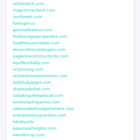
orbitextech.com
magconnecttech.com
zenifyweb.com
livetogel.co
genmatfiredoor.com
findlascegasproperties.com
healthhavenrobbie.com
donanddonnadesigns.com
eagleoneconstructiontx.com
equiflexvitality.com
onlylovesg.com
activedesenvolvimento.com
dailyhubpages.com
idnplaysbobet.com
sattakingvikidadacall.com
bestbolaslotgames.com
sattamatkafixedgamehere.com
entrepreneurguardian.com
hibaby.info
paperwashington.com
weedemup.com