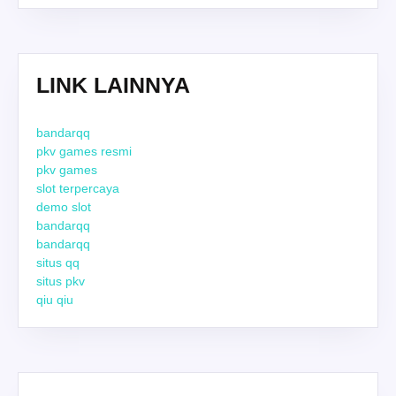
LINK LAINNYA
bandarqq
pkv games resmi
pkv games
slot terpercaya
demo slot
bandarqq
bandarqq
situs qq
situs pkv
qiu qiu