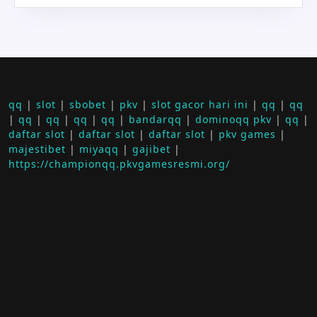
qq
|
slot
|
sbobet
|
pkv
|
slot gacor hari ini
|
qq
|
qq
|
qq
|
qq
|
qq
|
qq
|
bandarqq
|
dominoqq pkv
|
qq
|
daftar slot
|
daftar slot
|
daftar slot
|
pkv games
|
majestibet
|
miyaqq
|
gajibet
|
https://championqq.pkvgamesresmi.org/