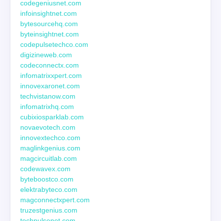
codegeniusnet.com
infoinsightnet.com
bytesourcehq.com
byteinsightnet.com
codepulsetechco.com
digizineweb.com
codeconnectx.com
infomatrixxpert.com
innovexaronet.com
techvistanow.com
infomatrixhq.com
cubixiosparklab.com
novaevotech.com
innovextechco.com
maglinkgenius.com
magcircuitlab.com
codewavex.com
byteboostco.com
elektrabyteco.com
magconnectxpert.com
truzestgenius.com
techpulsenet.com