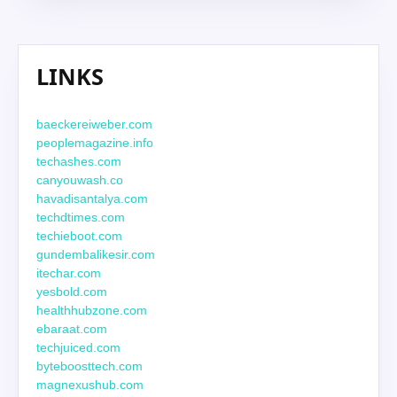
LINKS
baeckereiweber.com
peoplemagazine.info
techashes.com
canyouwash.co
havadisantalya.com
techdtimes.com
techieboot.com
gundembalikesir.com
itechar.com
yesbold.com
healthhubzone.com
ebaraat.com
techjuiced.com
byteboosttech.com
magnexushub.com