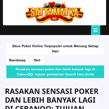
Skip
to
content
Open
Butto
Situs Poker Online Terpopuler untuk Menang Setiap
Hari
Bandarqq
,
Slot
Rasakan sensasi poker dan lebih banyak lagi di
CebanQQ: tujuan permainan favorit baru Anda
RASAKAN SENSASI POKER
DAN LEBIH BANYAK LAGI
DI CEBANQQ: TUJUAN