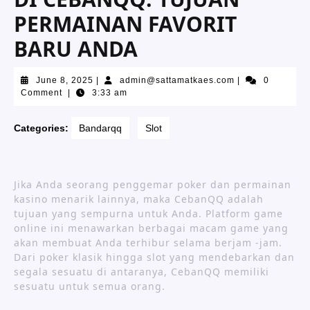
PERMAINAN FAVORIT
BARU ANDA
June
admin@sattamat
June 8, 2025
|
admin@sattamatkaes.com
|
0
8,
Comment
|
3:33 am
2025
Categories:
Bandarqq
Slot
Jika Anda seorang penggemar poker dan permainan
kasino menarik lainnya, maka CebanQQ adalah
tujuan yang sempurna untuk Anda. Platform game
online ini menawarkan berbagai macam game yang
akan membuat Anda terhibur selama berjam -jam.
Dari poker klasik hingga slot yang mendebarkan dan
segala sesuatu di antaranya, CebanQQ memiliki
sesuatu untuk semua orang.