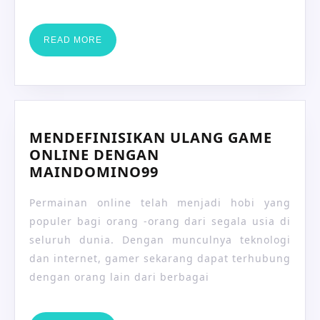
READ
READ MORE
MORE
MENDEFINISIKAN ULANG GAME
ONLINE DENGAN
MENDEFINISIKAN
MAINDOMINO99
ULANG
Permainan online telah menjadi hobi yang
GAME
ONLINE
populer bagi orang -orang dari segala usia di
DENGAN
seluruh dunia. Dengan munculnya teknologi
MAINDOMINO99
dan internet, gamer sekarang dapat terhubung
dengan orang lain dari berbagai