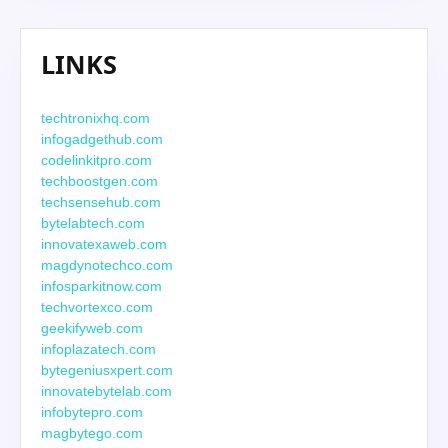
LINKS
techtronixhq.com
infogadgethub.com
codelinkitpro.com
techboostgen.com
techsensehub.com
bytelabtech.com
innovatexaweb.com
magdynotechco.com
infosparkitnow.com
techvortexco.com
geekifyweb.com
infoplazatech.com
bytegeniusxpert.com
innovatebytelab.com
infobytepro.com
magbytego.com