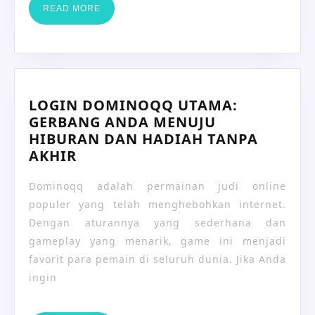
READ
READ MORE
MORE
LOGIN DOMINOQQ UTAMA:
GERBANG ANDA MENUJU
HIBURAN DAN HADIAH TANPA
LOGIN
AKHIR
DOMINOQQ
Dominoqq adalah permainan judi online
UTAMA:
GERBANG
populer yang telah menghebohkan internet.
ANDA
Dengan aturannya yang sederhana dan
MENUJU
gameplay yang menarik, game ini menjadi
HIBURAN
favorit para pemain di seluruh dunia. Jika Anda
DAN
ingin
HADIAH
TANPA