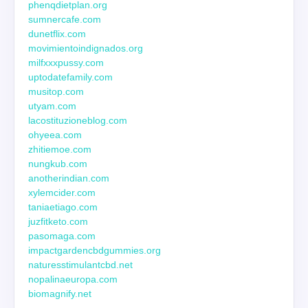
phenqdietplan.org
sumnercafe.com
dunetflix.com
movimientoindignados.org
milfxxxpussy.com
uptodatefamily.com
musitop.com
utyam.com
lacostituzioneblog.com
ohyeea.com
zhitiemoe.com
nungkub.com
anotherindian.com
xylemcider.com
taniaetiago.com
juzfitketo.com
pasomaga.com
impactgardencbdgummies.org
naturesstimulantcbd.net
nopalinaeuropa.com
biomagnify.net