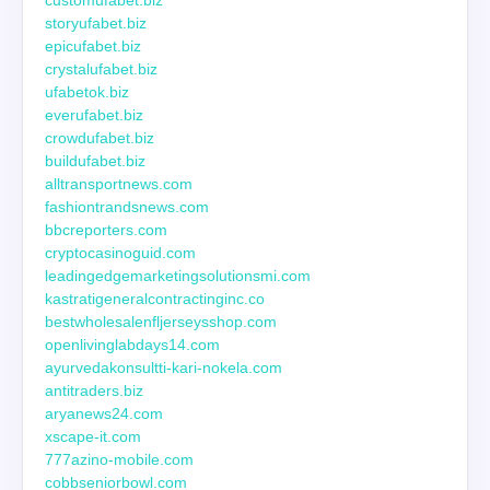
customufabet.biz
storyufabet.biz
epicufabet.biz
crystalufabet.biz
ufabetok.biz
everufabet.biz
crowdufabet.biz
buildufabet.biz
alltransportnews.com
fashiontrandsnews.com
bbcreporters.com
cryptocasinoguid.com
leadingedgemarketingsolutionsmi.com
kastratigeneralcontractinginc.co
bestwholesalenfljerseysshop.com
openlivinglabdays14.com
ayurvedakonsultti-kari-nokela.com
antitraders.biz
aryanews24.com
xscape-it.com
777azino-mobile.com
cobbseniorbowl.com