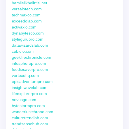
hamilelikbelirtisi.net
versalotech.com
techmaxco.com
exceedolab.com
activaxio.com
dynabytesco.com
stylegurupro.com
datawizardslab.com
cubiqio.com
geeklifechronicle.com
infospherepro.com
foodiesavorpro.com
vortexohq.com
epicadventurepro.com
insightwavelab.com
lifeexplorerpro.com
novusgo.com
bytestormpro.com
wanderlustchrono.com
culturetrendlab.com
trendsensehub.com