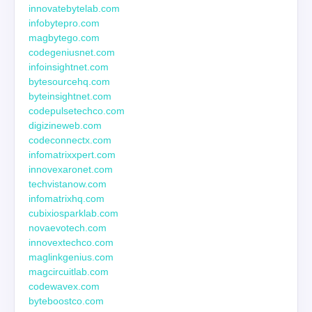
innovatebytelab.com
infobytepro.com
magbytego.com
codegeniusnet.com
infoinsightnet.com
bytesourcehq.com
byteinsightnet.com
codepulsetechco.com
digizineweb.com
codeconnectx.com
infomatrixxpert.com
innovexaronet.com
techvistanow.com
infomatrixhq.com
cubixiosparklab.com
novaevotech.com
innovextechco.com
maglinkgenius.com
magcircuitlab.com
codewavex.com
byteboostco.com