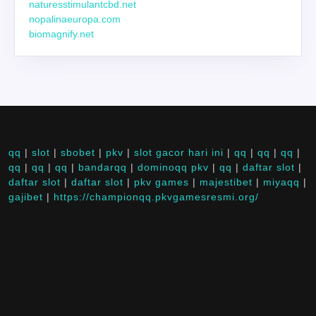
naturesstimulantcbd.net
nopalinaeuropa.com
biomagnify.net
qq
|
slot
|
sbobet
|
pkv
|
slot gacor hari ini
|
qq
|
qq
|
qq
|
qq
|
qq
|
qq
|
bandarqq
|
dominoqq pkv
|
qq
|
daftar slot
|
daftar slot
|
daftar slot
|
pkv games
|
majestibet
|
miyaqq
|
gajibet
|
https://championqq.pkvgamesresmi.org/