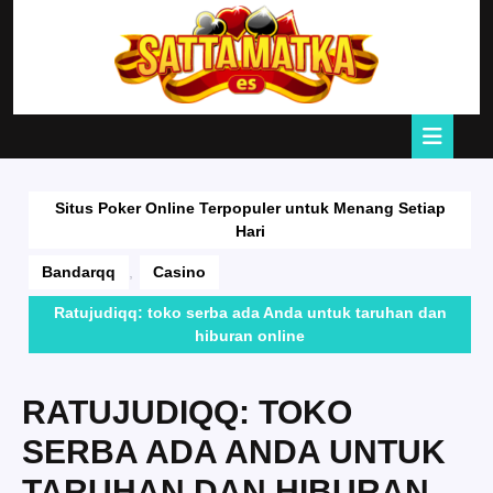
Skip
to
content
Open
Butto
Situs Poker Online Terpopuler untuk Menang Setiap
Hari
Bandarqq
,
Casino
Ratujudiqq: toko serba ada Anda untuk taruhan dan
hiburan online
RATUJUDIQQ: TOKO
SERBA ADA ANDA UNTUK
TARUHAN DAN HIBURAN