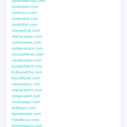
synexistechco.com
truvivopro.com
vividusco.com
vortexahq.com
zenithifyit.com
maxxiohub.com
zephyraweb.com
vortexaweb.com
optigeniusco.com
novuspherex.com
novaevopro.com
trusparktech.com
trubrandzhq.com
boostifynet.com
nexventpro.com
zephyrtechx.com
optigoxpert.com
novuswayz.com
actifypro.com
dynaboostx.com
instaflexco.com
innovistapro.com