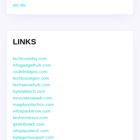
qiu qiu
LINKS
techtronixhq.com
infogadgethub.com
codelinkitpro.com
techboostgen.com
techsensehub.com
bytelabtech.com
innovatexaweb.com
magdynotechco.com
infosparkitnow.com
techvortexco.com
geekifyweb.com
infoplazatech.com
bytegeniusxpert.com