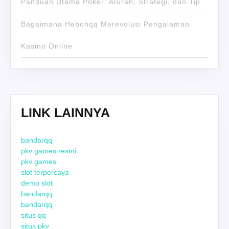
Panduan Utama Poker: Aturan, Strategi, dan Tip
Bagaimana Hebohqq Merevolusi Pengalaman
Kasino Online
LINK LAINNYA
bandarqq
pkv games resmi
pkv games
slot terpercaya
demo slot
bandarqq
bandarqq
situs qq
situs pkv