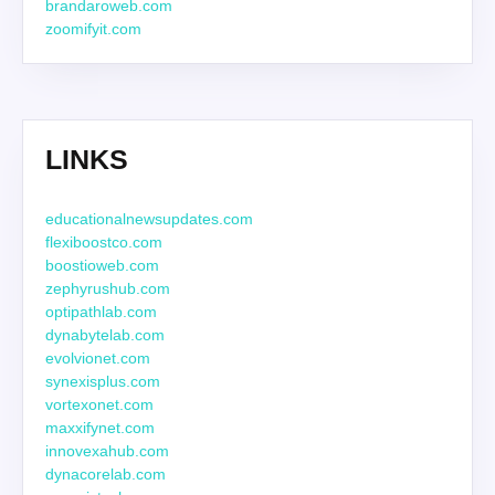
brandaroweb.com
zoomifyit.com
LINKS
educationalnewsupdates.com
flexiboostco.com
boostioweb.com
zephyrushub.com
optipathlab.com
dynabytelab.com
evolvionet.com
synexisplus.com
vortexonet.com
maxxifynet.com
innovexahub.com
dynacorelab.com