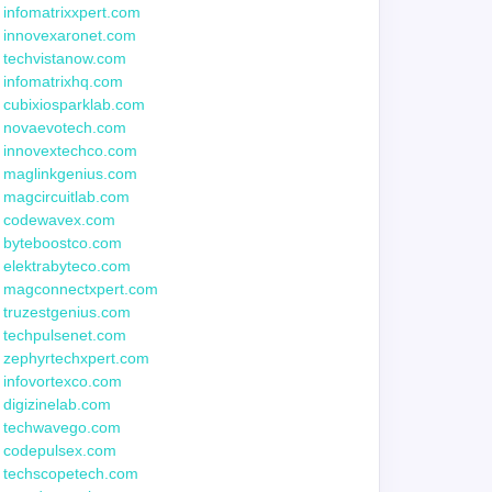
infomatrixxpert.com
innovexaronet.com
techvistanow.com
infomatrixhq.com
cubixiosparklab.com
novaevotech.com
innovextechco.com
maglinkgenius.com
magcircuitlab.com
codewavex.com
byteboostco.com
elektrabyteco.com
magconnectxpert.com
truzestgenius.com
techpulsenet.com
zephyrtechxpert.com
infovortexco.com
digizinelab.com
techwavego.com
codepulsex.com
techscopetech.com