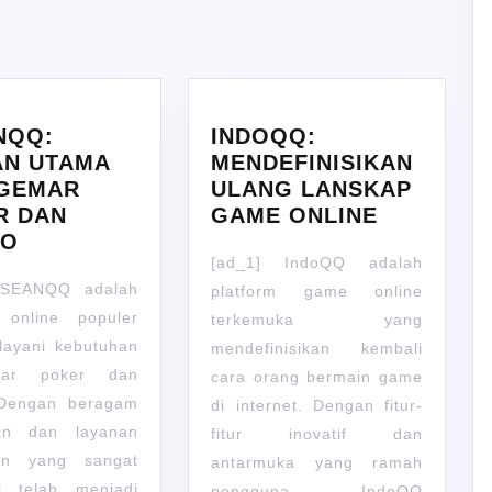
NQQ:
INDOQQ:
AN UTAMA
MENDEFINISIKAN
GEMAR
ULANG LANSKAP
INDOQQ:
R DAN
GAME ONLINE
ASEANQQ:
MENDEFI
NO
[ad_1] IndoQQ adalah
TUJUAN
ULANG
ASEANQQ adalah
UTAMA
LANSKAP
platform game online
PENGGEMAR
GAME
m online populer
terkemuka yang
POKER
ONLINE
layani kebutuhan
mendefinisikan kembali
DAN
mar poker dan
cara orang bermain game
KASINO
 Dengan beragam
di internet. Dengan fitur-
an dan layanan
fitur inovatif dan
an yang sangat
antarmuka yang ramah
ni telah menjadi
pengguna, IndoQQ