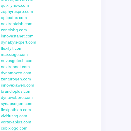
quixifynow.com
zephyruspro.com
optipathx.com
nextronixlab.com
zentrixhq.com
innovestanet.com
dynabytexpert.com
flexifyit.com
maxxiogo.com
novusgotech.com
nextronnet.com
dynamoxco.com
zenturogen.com
innovexaweb.com
brandioplus.com
dynawebpro.com
synapsegen.com
flexipathlab.com
vividushq.com
vortexaplus.com
cubixiogo.com