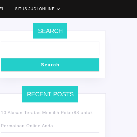
EL
SITUS JUDI ONLINE
SEARCH
Search
RECENT POSTS
10 Alasan Teratas Memilih Poker88 untuk
Permainan Online Anda