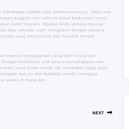
i Sahabatqq adalah rasa kebersamaannya. Situs web
 dengan anggota dari seluruh dunia berkumpul untuk
galaman poker mereka. Apakah Anda sedang mencari
nda atau sekadar ingin mengobrol dengan sesama
unitas yang mendukung dan menarik tempat
dan mencari pengalaman yang lebih sosial dan
at. Dengan kombinasi unik antara persahabatan dan
ermain yang benar-benar tak terlupakan yang pasti
bunglah hari ini dan buktikan sendiri mengapa
ar poker di mana pun.
NEXT
Next
post: