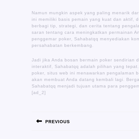
Namun mungkin aspek yang paling menarik dar
ini memiliki basis pemain yang kuat dan aktif,
berbagi tip, strategi, dan cerita tentang pen
saran tentang cara meningkatkan permainan A
penggemar poker, Sahabatqq menyediakan kom
persahabatan berkembang.
Jadi jika Anda bosan bermain poker sendirian 
interaktif, Sahabatqq adalah pilihan yang tep
poker, situs web ini menawarkan pengalaman b
akan membuat Anda datang kembali lagi. Berga
Sahabatqq menjadi tujuan utama para penggem
[ad_2]
POST
NAVIGATION
PREVIOUS
Previous
post: