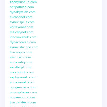
zephyrushub.com
optipathlab.com
dynabytelab.com
evolvionet.com
synexisplus.com
vortexonet.com
maxxifynet.com
innovexahub.com
dynacorelab.com
synexistechco.com
truvivopro.com
vividusco.com
vortexahq.com
zenithifyit.com
maxxiohub.com
zephyraweb.com
vortexaweb.com
optigeniusco.com
novuspherex.com
novaevopro.com
trusparktech.com