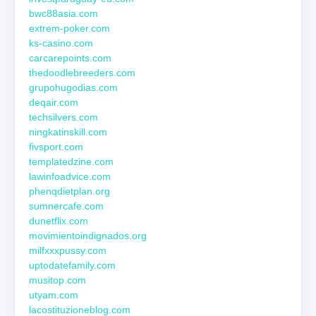
bwc88asia.com
extrem-poker.com
ks-casino.com
carcarepoints.com
thedoodlebreeders.com
grupohugodias.com
deqair.com
techsilvers.com
ningkatinskill.com
fivsport.com
templatedzine.com
lawinfoadvice.com
phenqdietplan.org
sumnercafe.com
dunetflix.com
movimientoindignados.org
milfxxxpussy.com
uptodatefamily.com
musitop.com
utyam.com
lacostituzioneblog.com