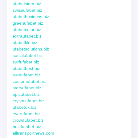
ufabetsiam.biz
swissufabet.biz
ufabetbusiness.biz
greenufabet.biz
ufabetcolor.biz
extraufabet.biz
ufabetlife.biz
ufabetsolutions.biz
socialufabet.biz
surfufabet.biz
ufabetbest.biz
sureufabet.biz
customufabet.biz
storyufabet.biz
epicufabet.biz
crystalufabet.biz
ufabetok.biz
everufabet.biz
crowdufabet.biz
buildufabet.biz
alltransportnews.com