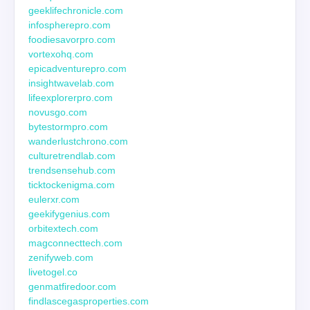
geeklifechronicle.com
infospherepro.com
foodiesavorpro.com
vortexohq.com
epicadventurepro.com
insightwavelab.com
lifeexplorerpro.com
novusgo.com
bytestormpro.com
wanderlustchrono.com
culturetrendlab.com
trendsensehub.com
ticktockenigma.com
eulerxr.com
geekifygenius.com
orbitextech.com
magconnecttech.com
zenifyweb.com
livetogel.co
genmatfiredoor.com
findlascegasproperties.com