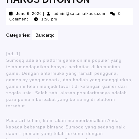
June
admin@sattamat
June 6, 2026
|
admin@sattamatkaes.com
|
0
6,
Comment
|
1:58 pm
2026
Categories:
Bandarqq
[ad_1]
Sumoqq adalah platform game online populer yang
telah mendapatkan banyak perhatian di komunitas
game. Dengan antarmuka yang ramah pengguna,
gameplay yang menarik, dan hadiah yang menggiurkan,
game ini telah menjadi favorit di kalangan gamer dari
segala usia. Salah satu alasan popularitasnya adalah
para pemain berbakat yang bersaing di platform
tersebut.
Pada artikel ini, kami akan memperkenalkan Anda
kepada beberapa bintang Sumoqq yang sedang naik
daun – pemain yang telah terkenal dengan