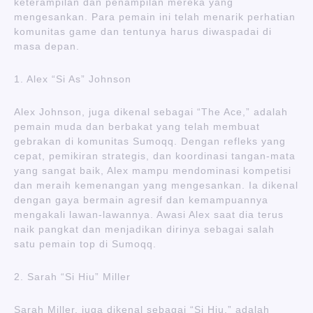
keterampilan dan penampilan mereka yang
mengesankan. Para pemain ini telah menarik perhatian
komunitas game dan tentunya harus diwaspadai di
masa depan.
1. Alex “Si As” Johnson
Alex Johnson, juga dikenal sebagai “The Ace,” adalah
pemain muda dan berbakat yang telah membuat
gebrakan di komunitas Sumoqq. Dengan refleks yang
cepat, pemikiran strategis, dan koordinasi tangan-mata
yang sangat baik, Alex mampu mendominasi kompetisi
dan meraih kemenangan yang mengesankan. Ia dikenal
dengan gaya bermain agresif dan kemampuannya
mengakali lawan-lawannya. Awasi Alex saat dia terus
naik pangkat dan menjadikan dirinya sebagai salah
satu pemain top di Sumoqq.
2. Sarah “Si Hiu” Miller
Sarah Miller, juga dikenal sebagai “Si Hiu,” adalah