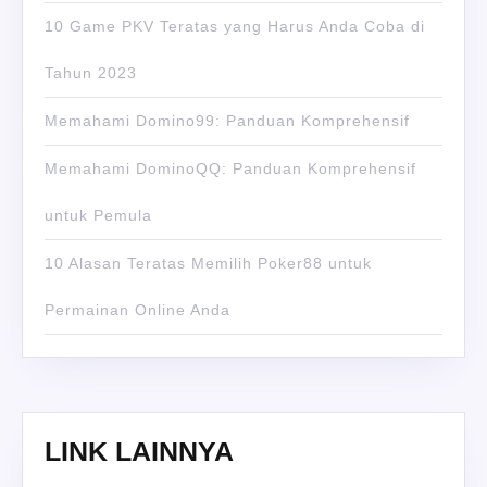
10 Game PKV Teratas yang Harus Anda Coba di
Tahun 2023
Memahami Domino99: Panduan Komprehensif
Memahami DominoQQ: Panduan Komprehensif
untuk Pemula
10 Alasan Teratas Memilih Poker88 untuk
Permainan Online Anda
LINK LAINNYA