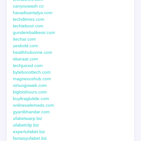
canyouwash.co
havadisantalya.com
techdtimes.com
techieboot.com
gundembalikesir.com
itechar.com
yesbold.com
healthhubzone.com
ebaraat.com
techjuiced.com
byteboosttech.com
magnexushub.com
virtuogoweb.com
biglotshours.com
buyliraglutide.com
onlinesafemeds.com
gyanibhandar.com
ufabetwarp.biz
ufabetclip.biz
expertufabet.biz
fantasyufabet.biz