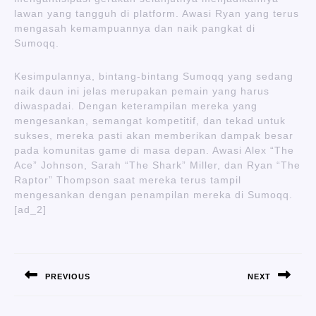
lawan yang tangguh di platform. Awasi Ryan yang terus
mengasah kemampuannya dan naik pangkat di
Sumoqq.
Kesimpulannya, bintang-bintang Sumoqq yang sedang
naik daun ini jelas merupakan pemain yang harus
diwaspadai. Dengan keterampilan mereka yang
mengesankan, semangat kompetitif, dan tekad untuk
sukses, mereka pasti akan memberikan dampak besar
pada komunitas game di masa depan. Awasi Alex “The
Ace” Johnson, Sarah “The Shark” Miller, dan Ryan “The
Raptor” Thompson saat mereka terus tampil
mengesankan dengan penampilan mereka di Sumoqq.
[ad_2]
POST
NAVIGATION
PREVIOUS
NEXT
Previous
Next
post:
post: