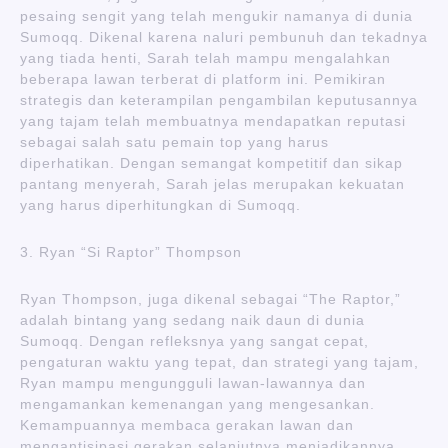
pesaing sengit yang telah mengukir namanya di dunia
Sumoqq. Dikenal karena naluri pembunuh dan tekadnya
yang tiada henti, Sarah telah mampu mengalahkan
beberapa lawan terberat di platform ini. Pemikiran
strategis dan keterampilan pengambilan keputusannya
yang tajam telah membuatnya mendapatkan reputasi
sebagai salah satu pemain top yang harus
diperhatikan. Dengan semangat kompetitif dan sikap
pantang menyerah, Sarah jelas merupakan kekuatan
yang harus diperhitungkan di Sumoqq.
3. Ryan “Si Raptor” Thompson
Ryan Thompson, juga dikenal sebagai “The Raptor,”
adalah bintang yang sedang naik daun di dunia
Sumoqq. Dengan refleksnya yang sangat cepat,
pengaturan waktu yang tepat, dan strategi yang tajam,
Ryan mampu mengungguli lawan-lawannya dan
mengamankan kemenangan yang mengesankan.
Kemampuannya membaca gerakan lawan dan
mengantisipasi gerakan selanjutnya menjadikannya