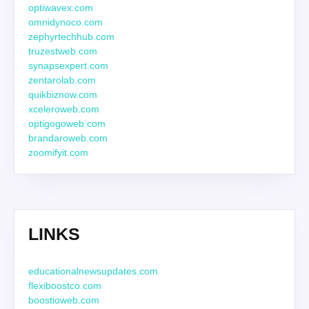
optiwavex.com
omnidynoco.com
zephyrtechhub.com
truzestweb.com
synapsexpert.com
zentarolab.com
quikbiznow.com
xceleroweb.com
optigogoweb.com
brandaroweb.com
zoomifyit.com
LINKS
educationalnewsupdates.com
flexiboostco.com
boostioweb.com