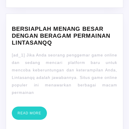
BERSIAPLAH MENANG BESAR
DENGAN BERAGAM PERMAINAN
BERSIAPLAH
LINTASANQQ
MENANG
[ad_1] Jika Anda seorang penggemar game online
BESAR
DENGAN
dan sedang mencari platform baru untuk
BERAGAM
mencoba keberuntungan dan keterampilan Anda,
PERMAINAN
Lintasanqq adalah jawabannya. Situs game online
LINTASANQQ
populer ini menawarkan berbagai macam
permainan
READ
READ MORE
MORE