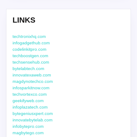
LINKS
techtronixhq.com
infogadgethub.com
codelinkitpro.com
techboostgen.com
techsensehub.com
bytelabtech.com
innovatexaweb.com
magdynotechco.com
infosparkitnow.com
techvortexco.com
geekifyweb.com
infoplazatech.com
bytegeniusxpert.com
innovatebytelab.com
infobytepro.com
magbytego.com