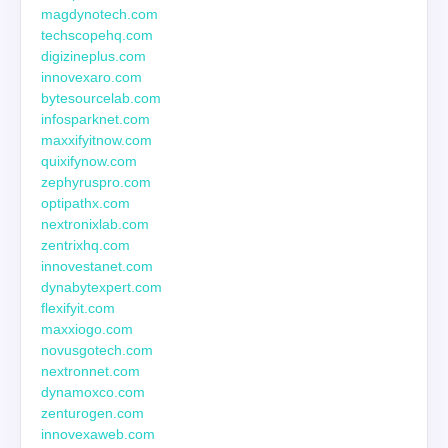
magdynotech.com
techscopehq.com
digizineplus.com
innovexaro.com
bytesourcelab.com
infosparknet.com
maxxifyitnow.com
quixifynow.com
zephyruspro.com
optipathx.com
nextronixlab.com
zentrixhq.com
innovestanet.com
dynabytexpert.com
flexifyit.com
maxxiogo.com
novusgotech.com
nextronnet.com
dynamoxco.com
zenturogen.com
innovexaweb.com