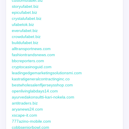
customufabet.biz
storyufabet.biz
epicufabet.biz
crystalufabet.biz
ufabetok.biz
everufabet.biz
crowdufabet.biz
buildufabet.biz
alltransportnews.com
fashiontrandsnews.com
bbcreporters.com
cryptocasinoguid.com
leadingedgemarketingsolutionsmi.com
kastratigeneralcontractinginc.co
bestwholesalenfljerseysshop.com
openlivinglabdays14.com
ayurvedakonsultti-kari-nokela.com
antitraders.biz
aryanews24.com
xscape-it.com
777azino-mobile.com
cobbseniorbowl.com