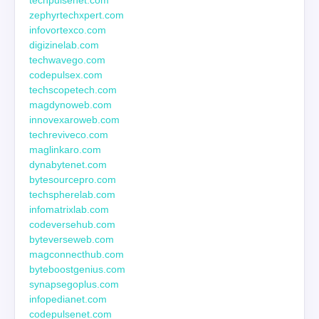
techpulsenet.com
zephyrtechxpert.com
infovortexco.com
digizinelab.com
techwavego.com
codepulsex.com
techscopetech.com
magdynoweb.com
innovexaroweb.com
techreviveco.com
maglinkaro.com
dynabytenet.com
bytesourcepro.com
techspherelab.com
infomatrixlab.com
codeversehub.com
byteverseweb.com
magconnecthub.com
byteboostgenius.com
synapsegoplus.com
infopedianet.com
codepulsenet.com