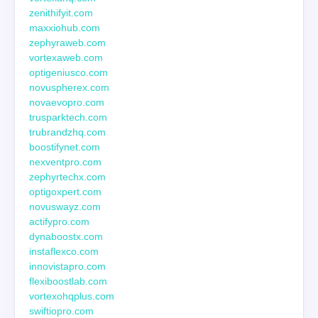
zenithifyit.com
maxxiohub.com
zephyraweb.com
vortexaweb.com
optigeniusco.com
novuspherex.com
novaevopro.com
trusparktech.com
trubrandzhq.com
boostifynet.com
nexventpro.com
zephyrtechx.com
optigoxpert.com
novuswayz.com
actifypro.com
dynaboostx.com
instaflexco.com
innovistapro.com
flexiboostlab.com
vortexohqplus.com
swiftiopro.com