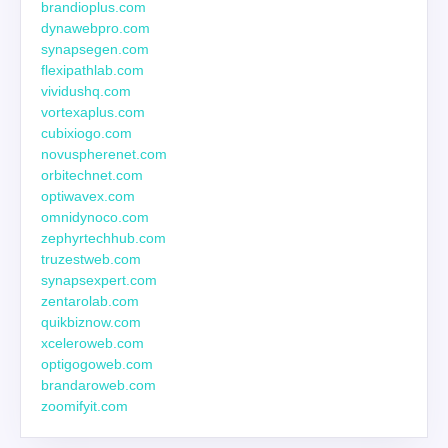
brandioplus.com
dynawebpro.com
synapsegen.com
flexipathlab.com
vividushq.com
vortexaplus.com
cubixiogo.com
novuspherenet.com
orbitechnet.com
optiwavex.com
omnidynoco.com
zephyrtechhub.com
truzestweb.com
synapsexpert.com
zentarolab.com
quikbiznow.com
xceleroweb.com
optigogoweb.com
brandaroweb.com
zoomifyit.com