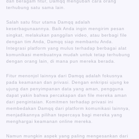
dan beragam fitur, Damqq mengubah cara orang
terhubung satu sama lain.
Salah satu fitur utama Damqq adalah
keserbagunaannya. Baik Anda ingin mengirim pesan
singkat, melakukan panggilan video, atau berbagi file
dengan tim Anda, Damqq siap membantu Anda.
Integrasi platform yang mulus terhadap berbagai alat
komunikasi membuatnya mudah untuk tetap terhubung
dengan orang lain, di mana pun mereka berada.
Fitur menonjol lainnya dari Damqq adalah fokusnya
pada keamanan dan privasi. Dengan enkripsi ujung ke
ujung dan penyimpanan data yang aman, pengguna
dapat yakin bahwa percakapan dan file mereka aman
dari pengintaian. Komitmen terhadap privasi ini
membedakan Damqq dari platform komunikasi lainnya,
menjadikannya pilihan tepercaya bagi mereka yang
menghargai keamanan online mereka.
Namun mungkin aspek yang paling mengesankan dari