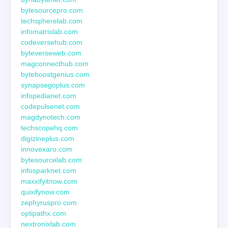
bytesourcepro.com
techspherelab.com
infomatrixlab.com
codeversehub.com
byteverseweb.com
magconnecthub.com
byteboostgenius.com
synapsegoplus.com
infopedianet.com
codepulsenet.com
magdynotech.com
techscopehq.com
digizineplus.com
innovexaro.com
bytesourcelab.com
infosparknet.com
maxxifyitnow.com
quixifynow.com
zephyruspro.com
optipathx.com
nextronixlab.com