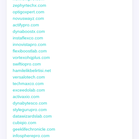
zephyrtechx.com
optigoxpert.com
novuswayz.com
actifypro.com
dynaboostx.com
instaflexco.com
innovistapro.com
flexiboostlab.com
vortexohqplus.com
swiftiopro.com
hamilelikbelirtisi.net
versalotech.com
techmaxco.com
exceedolab.com
activaxio.com
dynabytesco.com
stylegurupro.com
datawizardslab.com
cubiqio.com
geeklifechronicle.com
infospherepro.com