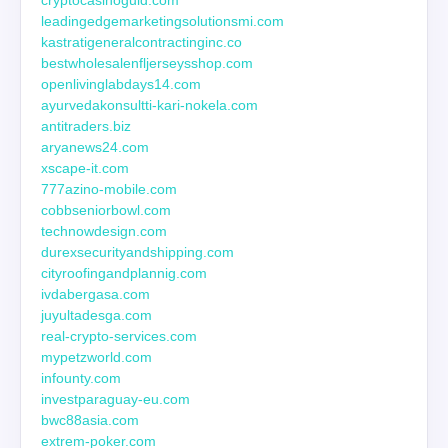
cryptocasinoguid.com
leadingedgemarketingsolutionsmi.com
kastratigeneralcontractinginc.co
bestwholesalenfljerseysshop.com
openlivinglabdays14.com
ayurvedakonsultti-kari-nokela.com
antitraders.biz
aryanews24.com
xscape-it.com
777azino-mobile.com
cobbseniorbowl.com
technowdesign.com
durexsecurityandshipping.com
cityroofingandplannig.com
ivdabergasa.com
juyultadesga.com
real-crypto-services.com
mypetzworld.com
infounty.com
investparaguay-eu.com
bwc88asia.com
extrem-poker.com