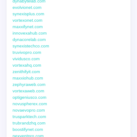
dynabytelab.com
evolvionet.com
synexisplus.com
vortexonet.com
maxxifynet.com
innovexahub.com
dynacorelab.com
synexistechco.com
truvivopro.com
vividusco.com
vortexahq.com
zenithifyit.com
maxxiohub.com
zephyraweb.com
vortexaweb.com
optigeniusco.com
novuspherex.com
novaevopro.com
trusparktech.com
trubrandzhq.com
boostifynet.com
nexventpro.com