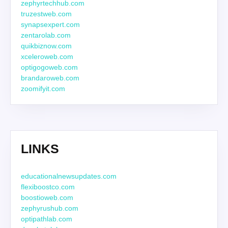
zephyrtechhub.com
truzestweb.com
synapsexpert.com
zentarolab.com
quikbiznow.com
xceleroweb.com
optigogoweb.com
brandaroweb.com
zoomifyit.com
LINKS
educationalnewsupdates.com
flexiboostco.com
boostioweb.com
zephyrushub.com
optipathlab.com