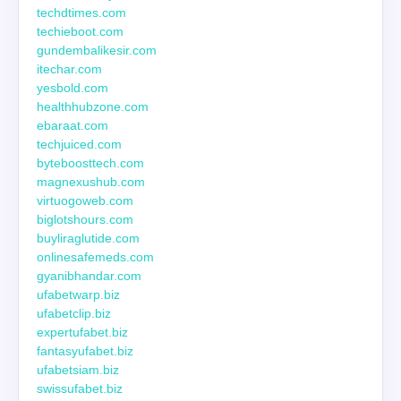
techdtimes.com
techieboot.com
gundembalikesir.com
itechar.com
yesbold.com
healthhubzone.com
ebaraat.com
techjuiced.com
byteboosttech.com
magnexushub.com
virtuogoweb.com
biglotshours.com
buyliraglutide.com
onlinesafemeds.com
gyanibhandar.com
ufabetwarp.biz
ufabetclip.biz
expertufabet.biz
fantasyufabet.biz
ufabetsiam.biz
swissufabet.biz