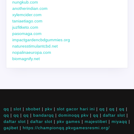
nungkub.com
anotherindian.com
xylemcider.com
taniaetiago.com
juzfitketo.com
pasomaga.com
impactgardencbdgummies.org
naturesstimulantcbd.net
nopalinaeuropa.com
biomagnify.net
qq
|
slot
|
sbobet
|
pkv
|
slot gacor hari ini
|
qq
|
qq
|
qq
|
qq
|
qq
|
qq
|
bandarqq
|
dominoqq pkv
|
qq
|
daftar slot
|
daftar slot
|
daftar slot
|
pkv games
|
majestibet
|
miyaqq
|
gajibet
|
https://championqq.pkvgamesresmi.org/