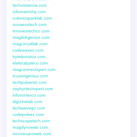
techvistanow.com
infomatrixhq.com
cubixiosparklab.com
novaevotech.com
innovextechco.com
maglinkgenius.com
magcircuitlab.com
codewavex.com
byteboostco.com
elektrabyteco.com
magconnectxpert.com
truzestgenius.com
techpulsenet.com
zephyrtechxpert.com
infovortexco.com
digizinelab.com
techwavego.com
codepulsex.com
techscopetech.com
magdynoweb.com
innovexaroweb.com