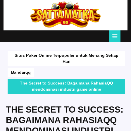
Skip
to
content
Open
Butto
Situs Poker Online Terpopuler untuk Menang Setiap
Hari
Bandarqq
The Secret to Success: Bagaimana RahasiaQQ
mendominasi industri game online
THE SECRET TO SUCCESS:
BAGAIMANA RAHASIAQQ
MENDOMINASI INDUSTRI