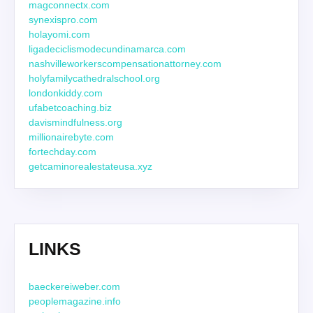
magconnectx.com
synexispro.com
holayomi.com
ligadeciclismodecundinamarca.com
nashvilleworkerscompensationattorney.com
holyfamilycathedralschool.org
londonkiddy.com
ufabetcoaching.biz
davismindfulness.org
millionairebyte.com
fortechday.com
getcaminorealestateusa.xyz
LINKS
baeckereiweber.com
peoplemagazine.info