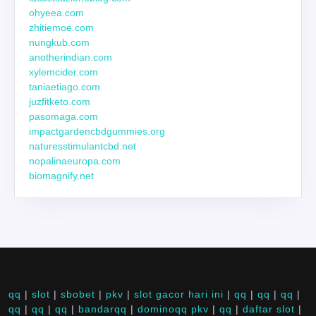
ohyeea.com
zhitiemoe.com
nungkub.com
anotherindian.com
xylemcider.com
taniaetiago.com
juzfitketo.com
pasomaga.com
impactgardencbdgummies.org
naturesstimulantcbd.net
nopalinaeuropa.com
biomagnify.net
qq
|
slot
|
sbobet
|
pkv
|
slot gacor hari ini
|
qq
|
qq
|
qq
|
qq
|
qq
|
qq
|
bandarqq
|
dominoqq pkv
|
qq
|
daftar slot
|