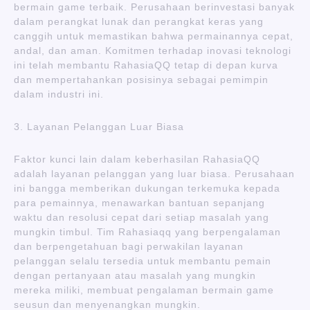
bermain game terbaik. Perusahaan berinvestasi banyak
dalam perangkat lunak dan perangkat keras yang
canggih untuk memastikan bahwa permainannya cepat,
andal, dan aman. Komitmen terhadap inovasi teknologi
ini telah membantu RahasiaQQ tetap di depan kurva
dan mempertahankan posisinya sebagai pemimpin
dalam industri ini.
3. Layanan Pelanggan Luar Biasa
Faktor kunci lain dalam keberhasilan RahasiaQQ
adalah layanan pelanggan yang luar biasa. Perusahaan
ini bangga memberikan dukungan terkemuka kepada
para pemainnya, menawarkan bantuan sepanjang
waktu dan resolusi cepat dari setiap masalah yang
mungkin timbul. Tim Rahasiaqq yang berpengalaman
dan berpengetahuan bagi perwakilan layanan
pelanggan selalu tersedia untuk membantu pemain
dengan pertanyaan atau masalah yang mungkin
mereka miliki, membuat pengalaman bermain game
seusun dan menyenangkan mungkin.