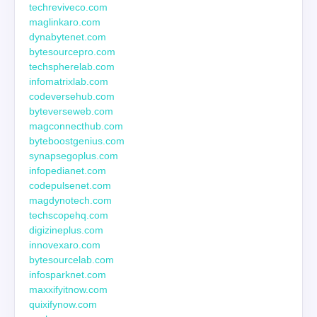
techreviveco.com
maglinkaro.com
dynabytenet.com
bytesourcepro.com
techspherelab.com
infomatrixlab.com
codeversehub.com
byteverseweb.com
magconnecthub.com
byteboostgenius.com
synapsegoplus.com
infopedianet.com
codepulsenet.com
magdynotech.com
techscopehq.com
digizineplus.com
innovexaro.com
bytesourcelab.com
infosparknet.com
maxxifyitnow.com
quixifynow.com