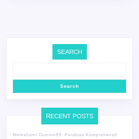
SEARCH
Search
RECENT POSTS
Memahami Domino99: Panduan Komprehensif