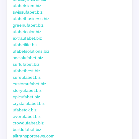
ufabetsiam.biz
swissufabet.biz
ufabetbusiness.biz
greenufabet.biz
ufabetcolor.biz
extraufabet.biz
ufabetlife.biz
ufabetsolutions.biz
socialufabet.biz
surfufabet.biz
ufabetbest.biz
sureufabet.biz
customufabet.biz
storyufabet.biz
epicufabet.biz
crystalufabet.biz
ufabetok.biz
everufabet.biz
crowdufabet.biz
buildufabet.biz
alltransportnews.com