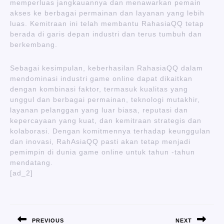
memperluas jangkauannya dan menawarkan pemain
akses ke berbagai permainan dan layanan yang lebih
luas. Kemitraan ini telah membantu RahasiaQQ tetap
berada di garis depan industri dan terus tumbuh dan
berkembang.
Sebagai kesimpulan, keberhasilan RahasiaQQ dalam
mendominasi industri game online dapat dikaitkan
dengan kombinasi faktor, termasuk kualitas yang
unggul dan berbagai permainan, teknologi mutakhir,
layanan pelanggan yang luar biasa, reputasi dan
kepercayaan yang kuat, dan kemitraan strategis dan
kolaborasi. Dengan komitmennya terhadap keunggulan
dan inovasi, RahAsiaQQ pasti akan tetap menjadi
pemimpin di dunia game online untuk tahun -tahun
mendatang.
[ad_2]
POST
NAVIGATION
PREVIOUS
NEXT