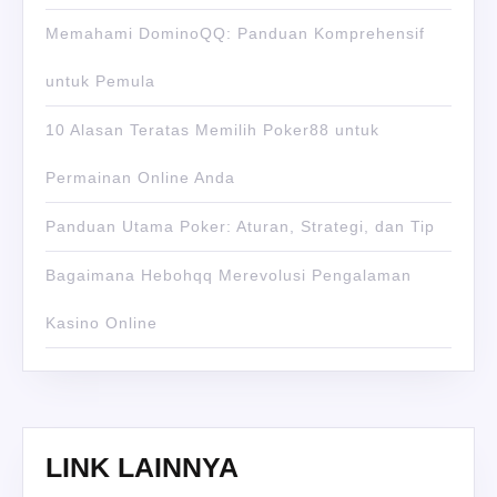
Memahami DominoQQ: Panduan Komprehensif
untuk Pemula
10 Alasan Teratas Memilih Poker88 untuk
Permainan Online Anda
Panduan Utama Poker: Aturan, Strategi, dan Tip
Bagaimana Hebohqq Merevolusi Pengalaman
Kasino Online
LINK LAINNYA