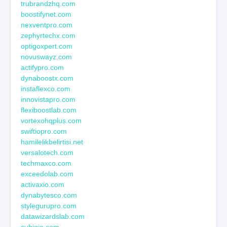
trubrandzhq.com
boostifynet.com
nexventpro.com
zephyrtechx.com
optigoxpert.com
novuswayz.com
actifypro.com
dynaboostx.com
instaflexco.com
innovistapro.com
flexiboostlab.com
vortexohqplus.com
swiftiopro.com
hamilelikbelirtisi.net
versalotech.com
techmaxco.com
exceedolab.com
activaxio.com
dynabytesco.com
stylegurupro.com
datawizardslab.com