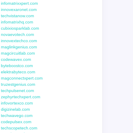
infomatrixxpert.com
innovexaronet.com
techvistanow.com
infomatrixhq.com
cubixiosparklab.com
novaevotech.com
innovextechco.com
maglinkgenius.com
magcircuitlab.com
codewavex.com
byteboostco.com
elektrabyteco.com
magconnectxpert.com
truzestgenius.com
techpulsenet.com
zephyrtechxpert.com
infovortexco.com
digizinelab.com
techwavego.com
codepulsex.com
techscopetech.com