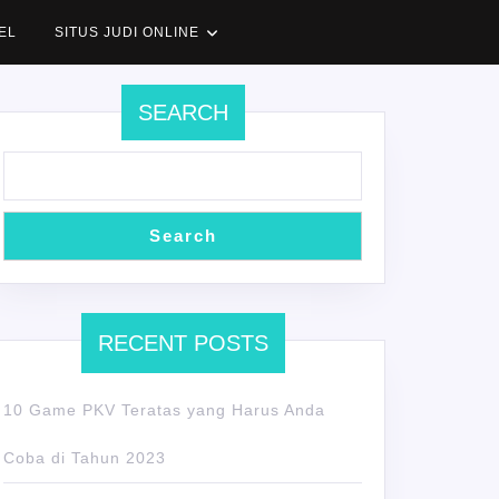
EL
SITUS JUDI ONLINE
SEARCH
Search
RECENT POSTS
10 Game PKV Teratas yang Harus Anda
Coba di Tahun 2023