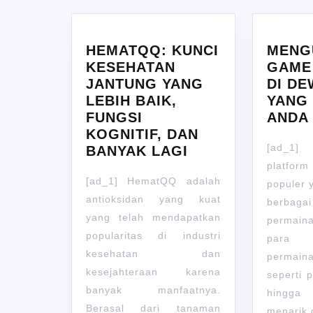
HEMATQQ: KUNCI
MENG
KESEHATAN
GAME
JANTUNG YANG
DI D
LEBIH BAIK,
YANG
FUNGSI
ANDA 
KOGNITIF, DAN
[ad_1]
HEMATQQ:
BANYAK LAGI
KUNCI
platfo
[ad_1] HematQQ adalah
KESEHATAN
populer
JANTUNG
antioksidan yang kuat
berb
YANG
yang telah mendapatkan
permaina
LEBIH
popularitas di industri
para 
BAIK,
kesehatan dan
permain
FUNGSI
kesejahteraan karena
seperti 
KOGNITIF,
banyak manfaatnya.
hingga 
DAN
Berasal dari tanaman
menarik 