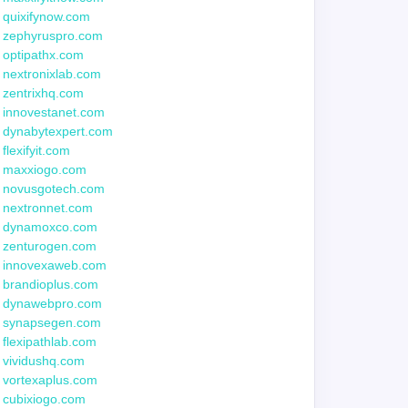
quixifynow.com
zephyruspro.com
optipathx.com
nextronixlab.com
zentrixhq.com
innovestanet.com
dynabytexpert.com
flexifyit.com
maxxiogo.com
novusgotech.com
nextronnet.com
dynamoxco.com
zenturogen.com
innovexaweb.com
brandioplus.com
dynawebpro.com
synapsegen.com
flexipathlab.com
vividushq.com
vortexaplus.com
cubixiogo.com