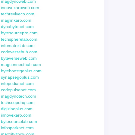
magdynoweb.com
innovexaroweb.com
techreviveco.com
maglinkaro.com
dynabytenet.com
bytesourcepro.com
techspherelab.com
infomatrixlab.com
codeversehub.com
byteverseweb.com
magconnecthub.com
byteboostgenius.com
synapsegoplus.com
infopedianet.com
codepulsenet.com
magdynotech.com
techscopehq.com
digizineplus.com
innovexaro.com
bytesourcelab.com
infosparknet.com
maxxifyitnow.com