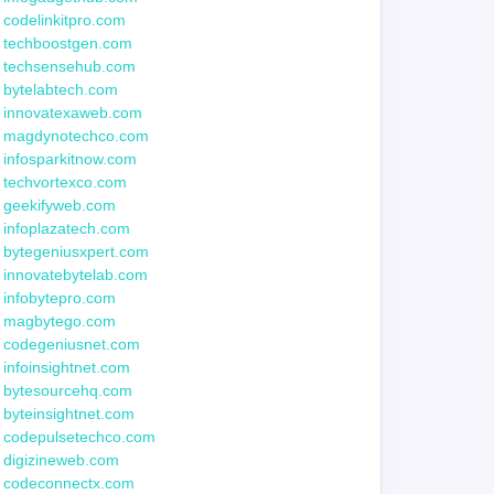
codelinkitpro.com
techboostgen.com
techsensehub.com
bytelabtech.com
innovatexaweb.com
magdynotechco.com
infosparkitnow.com
techvortexco.com
geekifyweb.com
infoplazatech.com
bytegeniusxpert.com
innovatebytelab.com
infobytepro.com
magbytego.com
codegeniusnet.com
infoinsightnet.com
bytesourcehq.com
byteinsightnet.com
codepulsetechco.com
digizineweb.com
codeconnectx.com