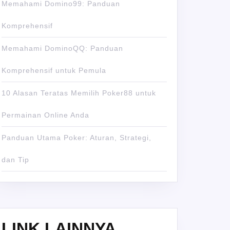
Memahami Domino99: Panduan
Komprehensif
Memahami DominoQQ: Panduan
Komprehensif untuk Pemula
10 Alasan Teratas Memilih Poker88 untuk
Permainan Online Anda
Panduan Utama Poker: Aturan, Strategi,
dan Tip
LINK LAINNYA