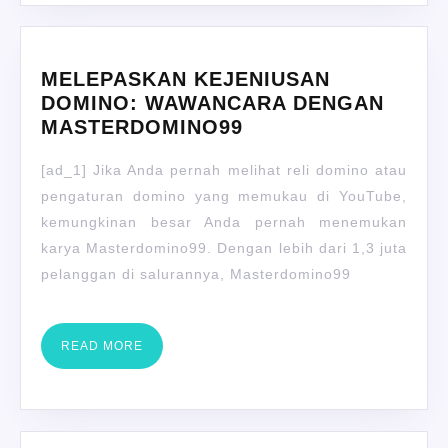
MENYENANG
POKER
MELEPASKAN KEJENIUSAN
DOMINO: WAWANCARA DENGAN
MELEPASKAN
MASTERDOMINO99
KEJENIUSAN
[ad_1] Jika Anda pernah melihat reli domino atau
DOMINO:
WAWANCARA
pengaturan domino yang memukau di YouTube,
DENGAN
kemungkinan besar Anda pernah menemukan
MASTERDOMINO99
karya Masterdomino99. Dengan lebih dari 1,3 juta
pelanggan di salurannya, Masterdomino99
READ
READ MORE
MORE