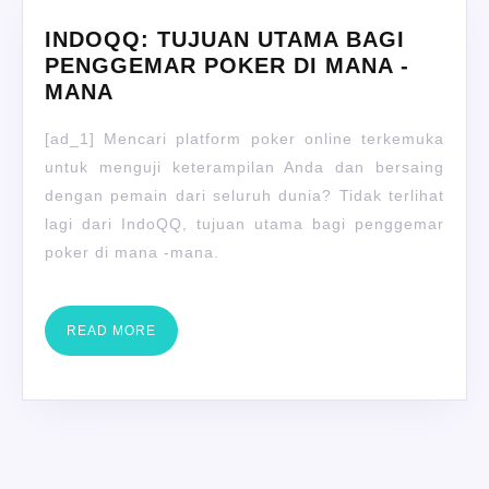
INDOQQ: TUJUAN UTAMA BAGI
PENGGEMAR POKER DI MANA -
INDOQQ:
MANA
TUJUAN
[ad_1] Mencari platform poker online terkemuka
UTAMA
BAGI
untuk menguji keterampilan Anda dan bersaing
PENGGEMAR
dengan pemain dari seluruh dunia? Tidak terlihat
POKER
lagi dari IndoQQ, tujuan utama bagi penggemar
DI
poker di mana -mana.
MANA
-
MANA
READ
READ MORE
MORE