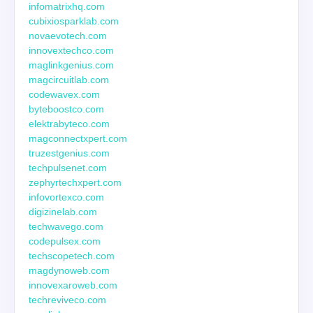
infomatrixhq.com
cubixiosparklab.com
novaevotech.com
innovextechco.com
maglinkgenius.com
magcircuitlab.com
codewavex.com
byteboostco.com
elektrabyteco.com
magconnectxpert.com
truzestgenius.com
techpulsenet.com
zephyrtechxpert.com
infovortexco.com
digizinelab.com
techwavego.com
codepulsex.com
techscopetech.com
magdynoweb.com
innovexaroweb.com
techreviveco.com