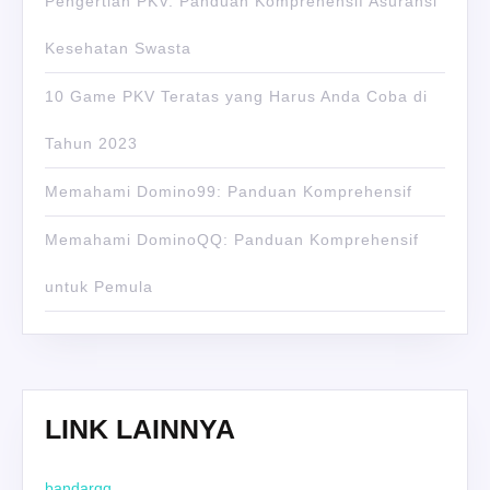
Pengertian PKV: Panduan Komprehensif Asuransi
Kesehatan Swasta
10 Game PKV Teratas yang Harus Anda Coba di
Tahun 2023
Memahami Domino99: Panduan Komprehensif
Memahami DominoQQ: Panduan Komprehensif
untuk Pemula
LINK LAINNYA
bandarqq