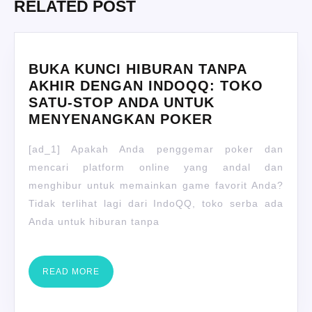
RELATED POST
BUKA KUNCI HIBURAN TANPA
AKHIR DENGAN INDOQQ: TOKO
SATU-STOP ANDA UNTUK
BUKA
MENYENANGKAN POKER
KUNCI
[ad_1] Apakah Anda penggemar poker dan
HIBURAN
TANPA
mencari platform online yang andal dan
AKHIR
menghibur untuk memainkan game favorit Anda?
DENGAN
Tidak terlihat lagi dari IndoQQ, toko serba ada
INDOQQ:
Anda untuk hiburan tanpa
TOKO
SATU-
STOP
READ
READ MORE
ANDA
MORE
UNTUK