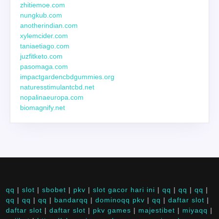
zhitiemoe.com
nungkub.com
anotherindian.com
xylemcider.com
taniaetiago.com
juzfitketo.com
pasomaga.com
impactgardencbdgummies.org
naturesstimulantcbd.net
nopalinaeuropa.com
biomagnify.net
qq
|
slot
|
sbobet
|
pkv
|
slot gacor hari ini
|
qq
|
qq
|
qq
|
qq
|
qq
|
qq
|
bandarqq
|
dominoqq pkv
|
qq
|
daftar slot
|
daftar slot
|
daftar slot
|
pkv games
|
majestibet
|
miyaqq
|