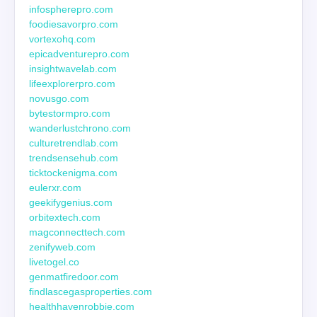
infospherepro.com
foodiesavorpro.com
vortexohq.com
epicadventurepro.com
insightwavelab.com
lifeexplorerpro.com
novusgo.com
bytestormpro.com
wanderlustchrono.com
culturetrendlab.com
trendsensehub.com
ticktockenigma.com
eulerxr.com
geekifygenius.com
orbitextech.com
magconnecttech.com
zenifyweb.com
livetogel.co
genmatfiredoor.com
findlascegasproperties.com
healthhavenrobbie.com