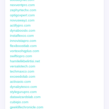
nexventpro.com
zephyrtechx.com
optigoxpert.com
novuswayz.com
actifypro.com
dynaboostx.com
instaflexco.com
innovistapro.com
flexiboostlab.com
vortexohqplus.com
swiftiopro.com
hamilelikbelirtisi.net
versalotech.com
techmaxco.com
exceedolab.com
activaxio.com
dynabytesco.com
stylegurupro.com
datawizardslab.com
cubiqio.com
geeklifechronicle.com