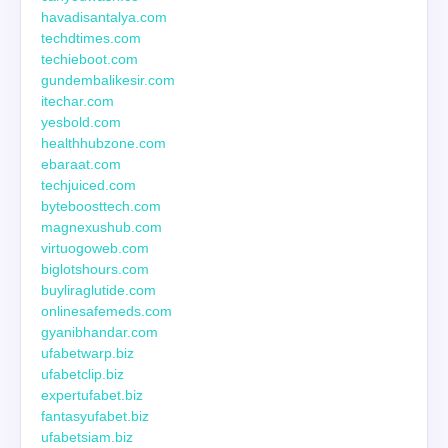
havadisantalya.com
techdtimes.com
techieboot.com
gundembalikesir.com
itechar.com
yesbold.com
healthhubzone.com
ebaraat.com
techjuiced.com
byteboosttech.com
magnexushub.com
virtuogoweb.com
biglotshours.com
buyliraglutide.com
onlinesafemeds.com
gyanibhandar.com
ufabetwarp.biz
ufabetclip.biz
expertufabet.biz
fantasyufabet.biz
ufabetsiam.biz