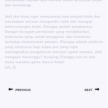
memastikan bahwa data mereka selalu tersimpan aman
dan terlindungi.
Jadi jika Anda ingin melepaskan jiwa penjudi Anda dan
merasakan sensasi mengambil risiko dan menguji
keberuntungan Anda, Elangqq adalah jawabannya.
Dengan beragam permainan yang mendebarkan,
antarmuka yang ramah pengguna, dan komitmen
terhadap keselamatan pemain, Elangqq adalah platform
yang sempurna bagi siapa pun yang ingin
meningkatkan pengalaman bermain game mereka. Jadi
mengapa menunggu? Kunjungi Elangqq hari ini dan
mulai mainkan game favorit Anda!
[ad_2]
POST
NAVIGATION
PREVIOUS
NEXT
Previous
Next
post:
post: