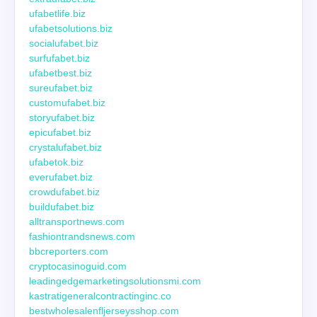
ufabetlife.biz
ufabetsolutions.biz
socialufabet.biz
surfufabet.biz
ufabetbest.biz
sureufabet.biz
customufabet.biz
storyufabet.biz
epicufabet.biz
crystalufabet.biz
ufabetok.biz
everufabet.biz
crowdufabet.biz
buildufabet.biz
alltransportnews.com
fashiontrandsnews.com
bbcreporters.com
cryptocasinoguid.com
leadingedgemarketingsolutionsmi.com
kastratigeneralcontractinginc.co
bestwholesalenfljerseysshop.com