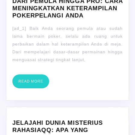
DARI PEMULA HINGGA PRO: CARA
MENINGKATKAN KETERAMPILAN
DARI
POKERPELANGI ANDA
PEMULA
[ad_1] Baik Anda seorang pemula atau sudah
HINGGA
PRO:
lama bermain poker, selalu ada ruang untuk
CARA
perbaikan dalam hal keterampilan Anda di meja.
MENINGKATKA
Dari mempelajari dasar-dasar permainan hingga
KETERAMPILAN
menguasai strategi tingkat lanjut,
POKERPELANGI
ANDA
READ
READ MORE
MORE
JELAJAHI DUNIA MISTERIUS
RAHASIAQQ: APA YANG