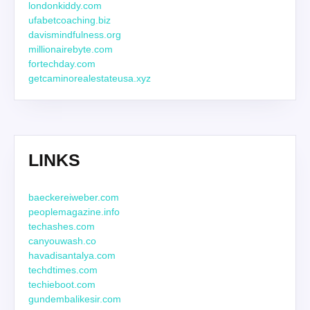
londonkiddy.com
ufabetcoaching.biz
davismindfulness.org
millionairebyte.com
fortechday.com
getcaminorealestateusa.xyz
LINKS
baeckereiweber.com
peoplemagazine.info
techashes.com
canyouwash.co
havadisantalya.com
techdtimes.com
techieboot.com
gundembalikesir.com