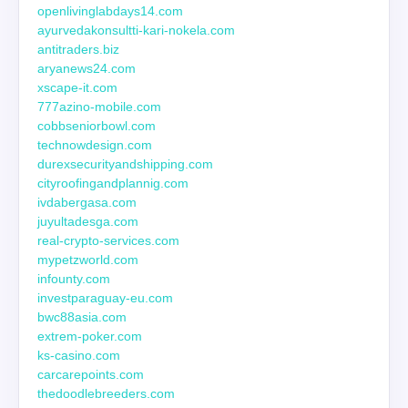
openlivinglabdays14.com
ayurvedakonsultti-kari-nokela.com
antitraders.biz
aryanews24.com
xscape-it.com
777azino-mobile.com
cobbseniorbowl.com
technowdesign.com
durexsecurityandshipping.com
cityroofingandplannig.com
ivdabergasa.com
juyultadesga.com
real-crypto-services.com
mypetzworld.com
infounty.com
investparaguay-eu.com
bwc88asia.com
extrem-poker.com
ks-casino.com
carcarepoints.com
thedoodlebreeders.com