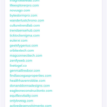
insightwavelab.com
lifeexplorerpro.com
novusgo.com
bytestormpro.com
wanderlustchrono.com
culturetrendlab.com
trendsensehub.com
ticktockenigma.com
eulerxr.com
geekifygenius.com
orbitextech.com
magconnecttech.com
zenifyweb.com
livetogel.co
genmatfiredoor.com
findlascegasproperties.com
healthhavenrobbie.com
donanddonnadesigns.com
eagleoneconstructiontx.com
equiflexvitality.com
onlylovesg.com
activedesenvolvimento.com