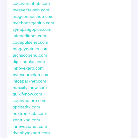
codeversehub.com
byteverseweb.com
magconnecthub.com
byteboostgenius.com
synapsegoplus.com
infopedianet.com
codepulsenet.com
magdynotech.com
techscopehq.com
digizineplus.com
innovexaro.com
bytesourcelab.com
infosparknet.com
maxxifyitnow.com
quixifynow.com
zephyruspro.com
optipathx.com
nextronixlab.com
zentrixhq.com
innovestanet.com
dynabytexpert.com