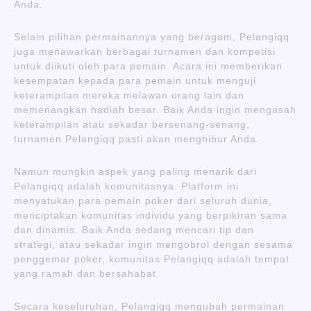
Anda.
Selain pilihan permainannya yang beragam, Pelangiqq
juga menawarkan berbagai turnamen dan kompetisi
untuk diikuti oleh para pemain. Acara ini memberikan
kesempatan kepada para pemain untuk menguji
keterampilan mereka melawan orang lain dan
memenangkan hadiah besar. Baik Anda ingin mengasah
keterampilan atau sekadar bersenang-senang,
turnamen Pelangiqq pasti akan menghibur Anda.
Namun mungkin aspek yang paling menarik dari
Pelangiqq adalah komunitasnya. Platform ini
menyatukan para pemain poker dari seluruh dunia,
menciptakan komunitas individu yang berpikiran sama
dan dinamis. Baik Anda sedang mencari tip dan
strategi, atau sekadar ingin mengobrol dengan sesama
penggemar poker, komunitas Pelangiqq adalah tempat
yang ramah dan bersahabat.
Secara keseluruhan, Pelangiqq mengubah permainan