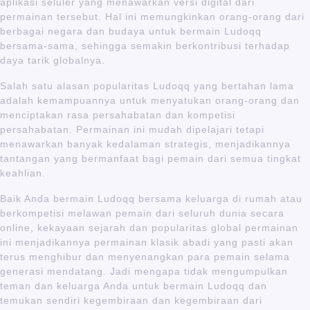
aplikasi seluler yang menawarkan versi digital dari
permainan tersebut. Hal ini memungkinkan orang-orang dari
berbagai negara dan budaya untuk bermain Ludoqq
bersama-sama, sehingga semakin berkontribusi terhadap
daya tarik globalnya.
Salah satu alasan popularitas Ludoqq yang bertahan lama
adalah kemampuannya untuk menyatukan orang-orang dan
menciptakan rasa persahabatan dan kompetisi
persahabatan. Permainan ini mudah dipelajari tetapi
menawarkan banyak kedalaman strategis, menjadikannya
tantangan yang bermanfaat bagi pemain dari semua tingkat
keahlian.
Baik Anda bermain Ludoqq bersama keluarga di rumah atau
berkompetisi melawan pemain dari seluruh dunia secara
online, kekayaan sejarah dan popularitas global permainan
ini menjadikannya permainan klasik abadi yang pasti akan
terus menghibur dan menyenangkan para pemain selama
generasi mendatang. Jadi mengapa tidak mengumpulkan
teman dan keluarga Anda untuk bermain Ludoqq dan
temukan sendiri kegembiraan dan kegembiraan dari