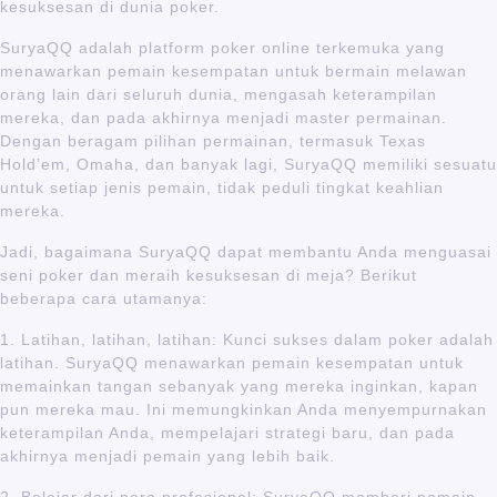
kesuksesan di dunia poker.
SuryaQQ adalah platform poker online terkemuka yang
menawarkan pemain kesempatan untuk bermain melawan
orang lain dari seluruh dunia, mengasah keterampilan
mereka, dan pada akhirnya menjadi master permainan.
Dengan beragam pilihan permainan, termasuk Texas
Hold’em, Omaha, dan banyak lagi, SuryaQQ memiliki sesuatu
untuk setiap jenis pemain, tidak peduli tingkat keahlian
mereka.
Jadi, bagaimana SuryaQQ dapat membantu Anda menguasai
seni poker dan meraih kesuksesan di meja? Berikut
beberapa cara utamanya:
1. Latihan, latihan, latihan: Kunci sukses dalam poker adalah
latihan. SuryaQQ menawarkan pemain kesempatan untuk
memainkan tangan sebanyak yang mereka inginkan, kapan
pun mereka mau. Ini memungkinkan Anda menyempurnakan
keterampilan Anda, mempelajari strategi baru, dan pada
akhirnya menjadi pemain yang lebih baik.