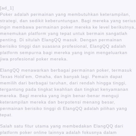
[ad_1]
Poker adalah permainan yang membutuhkan keterampilan,
strategi, dan sedikit keberuntungan. Bagi mereka yang serius
ingin membawa permainan poker mereka ke level berikutnya,
menemukan platform yang tepat untuk bermain sangatlah
penting. Di situlah ElangQQ masuk. Dengan permainan
berisiko tinggi dan suasana profesional, ElangQQ adalah
platform sempurna bagi mereka yang ingin mengeluarkan
jiwa profesional poker mereka.
ElangQQ menawarkan berbagai permainan poker, termasuk
Texas Hold’em, Omaha, dan banyak lagi. Pemain dapat
memilih dari berbagai taruhan, dari rendah hingga tinggi,
tergantung pada tingkat keahlian dan tingkat kenyamanan
mereka. Bagi mereka yang ingin benar-benar menguji
keterampilan mereka dan berpotensi menang besar,
permainan berisiko tinggi di ElangQQ adalah pilihan yang
tepat.
Salah satu fitur utama yang membedakan ElangQQ dari
platform poker online lainnya adalah fokusnya dalam