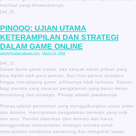
manfaat yang ditawarkannya.
[ad_2]
PINOQQ: UJIAN UTAMA
KETERAMPILAN DAN STRATEGI
DALAM GAME ONLINE
admin@sattamatkaes.com
|
March 22, 2026
[ad_1]
Dalam dunia game online, ada banyak sekali pilihan yang
bisa dipilih oleh para pemain. Dari first-person shooters
hingga role-playing game, pilihannya tidak terbatas. Namun,
bagi mereka yang mencari pengalaman yang benar-benar
menantang dan strategis, Pinoqq adalah jawabannya.
Pinoqq adalah permainan yang menggabungkan unsur poker
dan domino, menciptakan pengalaman bermain yang unik
dan seru. Pemain diberikan ubin domino dan harus
menggunakan keterampilan strategis mereka untuk
menciptakan kombinasi pemenang dan mengakali lawan