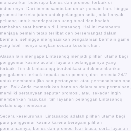
menawarkan beberapa bonus dan promosi terbaik di
industrinya. Dari bonus sambutan untuk pemain baru hingga
promosi berkelanjutan untuk pelanggan setia, ada banyak
peluang untuk mendapatkan uang tunai dan hadiah
tambahan saat bermain di Lintasanqq. Hal ini membantu
menjaga pemain tetap terlibat dan bersemangat dalam
bermain, sehingga menghasilkan pengalaman bermain game
yang lebih menyenangkan secara keseluruhan.
Alasan lain mengapa Lintasanqq menjadi pilihan utama bagi
penggemar kasino adalah layanan pelanggannya yang
terbaik. Tim di Lintasanqq berdedikasi untuk memberikan
pengalaman terbaik kepada para pemain, dan tersedia 24/7
untuk membantu jika ada pertanyaan atau permasalahan apa
pun. Baik Anda memerlukan bantuan dalam suatu permainan,
memiliki pertanyaan seputar promosi, atau sekadar ingin
memberikan masukan, tim layanan pelanggan Lintasanqq
selalu siap membantu.
Secara keseluruhan, Lintasanqq adalah pilihan utama bagi
para penggemar kasino karena beragam pilihan
permainannya, bonus dan promosi luar biasa, serta layanan