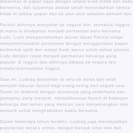
dimainkan di papan kayu dengan empat buah bidak dan dadu
berwarna, dan tujuannya adalah untuk memindahkan semua
bidak di sekitar papan dan ke alun-alun sebelum pemain lain.
Pachisi akhirnya menyebar ke negara lain, termasuk Inggris,
di mana ia diadaptasi menjadi permainan baru bernama
Ludo. Ludo mempertahankan aturan dasar Pachisi tetapi
menyederhanakan permainan dengan menggunakan papan
berbentuk salib dan empat buah warna untuk setiap pemain.
Ludo dengan cepat menjadi permainan keluarga yang
populer di Inggris dan akhirnya dibawa ke negara lain
melalui kolonialisme Inggris.
Saat ini, Ludoqq dimainkan di seluruh dunia dan telah
menjadi hiburan favorit bagi orang-orang dari segala usia.
Game ini terkenal dengan aturannya yang sederhana dan
gameplay yang menarik, menjadikannya favorit di kalangan
keluarga dan teman yang mencari cara menyenangkan dan
menarik untuk menghabiskan waktu bersama.
Dalam beberapa tahun terakhir, Ludoqq juga mendapatkan
popularitas secara online, dengan banyak situs web dan