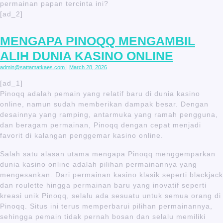
permainan papan tercinta ini?
[ad_2]
MENGAPA PINOQQ MENGAMBIL
ALIH DUNIA KASINO ONLINE
admin@sattamatkaes.com
|
March 28, 2026
[ad_1]
Pinoqq adalah pemain yang relatif baru di dunia kasino
online, namun sudah memberikan dampak besar. Dengan
desainnya yang ramping, antarmuka yang ramah pengguna,
dan beragam permainan, Pinoqq dengan cepat menjadi
favorit di kalangan penggemar kasino online.
Salah satu alasan utama mengapa Pinoqq menggemparkan
dunia kasino online adalah pilihan permainannya yang
mengesankan. Dari permainan kasino klasik seperti blackjack
dan roulette hingga permainan baru yang inovatif seperti
kreasi unik Pinoqq, selalu ada sesuatu untuk semua orang di
Pinoqq. Situs ini terus memperbarui pilihan permainannya,
sehingga pemain tidak pernah bosan dan selalu memiliki