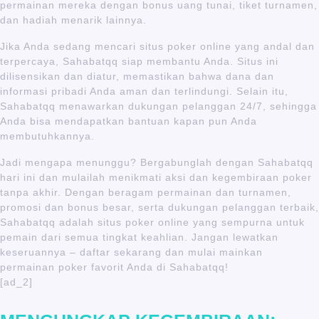
permainan mereka dengan bonus uang tunai, tiket turnamen,
dan hadiah menarik lainnya.
Jika Anda sedang mencari situs poker online yang andal dan
terpercaya, Sahabatqq siap membantu Anda. Situs ini
dilisensikan dan diatur, memastikan bahwa dana dan
informasi pribadi Anda aman dan terlindungi. Selain itu,
Sahabatqq menawarkan dukungan pelanggan 24/7, sehingga
Anda bisa mendapatkan bantuan kapan pun Anda
membutuhkannya.
Jadi mengapa menunggu? Bergabunglah dengan Sahabatqq
hari ini dan mulailah menikmati aksi dan kegembiraan poker
tanpa akhir. Dengan beragam permainan dan turnamen,
promosi dan bonus besar, serta dukungan pelanggan terbaik,
Sahabatqq adalah situs poker online yang sempurna untuk
pemain dari semua tingkat keahlian. Jangan lewatkan
keseruannya – daftar sekarang dan mulai mainkan
permainan poker favorit Anda di Sahabatqq!
[ad_2]