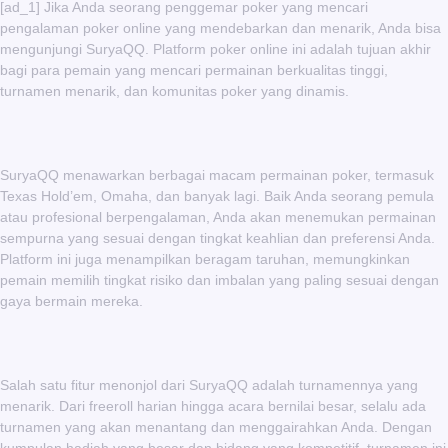
[ad_1] Jika Anda seorang penggemar poker yang mencari
pengalaman poker online yang mendebarkan dan menarik, Anda bisa
mengunjungi SuryaQQ. Platform poker online ini adalah tujuan akhir
bagi para pemain yang mencari permainan berkualitas tinggi,
turnamen menarik, dan komunitas poker yang dinamis.
SuryaQQ menawarkan berbagai macam permainan poker, termasuk
Texas Hold’em, Omaha, dan banyak lagi. Baik Anda seorang pemula
atau profesional berpengalaman, Anda akan menemukan permainan
sempurna yang sesuai dengan tingkat keahlian dan preferensi Anda.
Platform ini juga menampilkan beragam taruhan, memungkinkan
pemain memilih tingkat risiko dan imbalan yang paling sesuai dengan
gaya bermain mereka.
Salah satu fitur menonjol dari SuryaQQ adalah turnamennya yang
menarik. Dari freeroll harian hingga acara bernilai besar, selalu ada
turnamen yang akan menantang dan menggairahkan Anda. Dengan