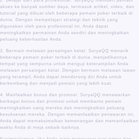
2. Belajar dari para profesional: SuryaQQ memberi pemain
akses ke banyak sumber daya, termasuk artikel, video, dan
tutorial yang dibuat oleh beberapa pemain poker terbaik di
dunia. Dengan mempelajari strategi dan teknik yang
digunakan oleh para profesional ini, Anda dapat
meningkatkan permainan Anda sendiri dan meningkatkan
peluang keberhasilan Anda.
3. Bermain melawan persaingan ketat: SuryaQQ menarik
beberapa pemain poker terbaik di dunia, menjadikannya
tempat yang sempurna untuk menguji keterampilan Anda
melawan persaingan ketat. Dengan bermain melawan lawan
yang terampil, Anda dapat mendorong diri Anda untuk
berkembang dan menjadi pemain yang lebih kuat.
4. Manfaatkan bonus dan promosi: SuryaQQ menawarkan
berbagai bonus dan promosi untuk membantu pemain
meningkatkan uang mereka dan meningkatkan peluang
kesuksesan mereka. Dengan memanfaatkan penawaran ini,
Anda dapat memaksimalkan kemenangan dan memanfaatkan
waktu Anda di meja sebaik-baiknya.
Kesimpulannya, jika Anda ingin menguasai seni poker dan